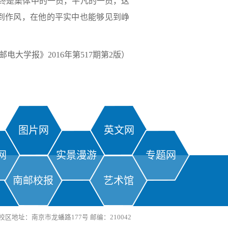
终是集体中的一员，平凡的一员，这
到作风，在他的平实中也能够见到峥
电大学报》2016年第517期第2版）
图片网
英文网
网
实景漫游
专题网
南邮校报
艺术馆
区地址：南京市龙蟠路177号 邮编：210042