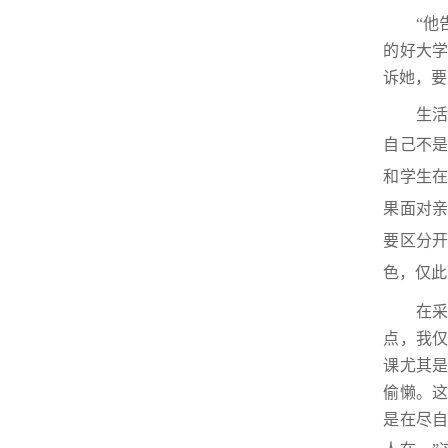
“他告
的好大学
诉她，要
生活中
自己不
和学生
果面对亲
要区分开
色，仅此
在采访
点，我
课尤其
偷懒。
是在尽自