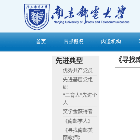
首页
南邮概况
内设机构
《寻找
先进典型
优秀共产党员
先进基层党组
织
“三育人”先进个
人
奖学金获得者
《南邮学人》
《寻找南邮美
丽教师》