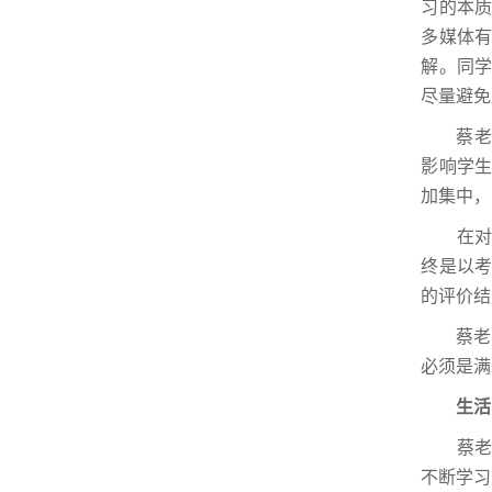
习的本
多媒体
解。同
尽量避免
蔡老师
影响学
加集中，
在对待教
终是以
的评价结
蔡老师
必须是满
生活：
蔡老师
不断学习