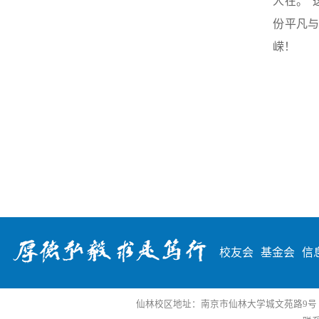
人在。”
份平凡
嵘！
校友会
基金会
信
仙林校区地址：南京市仙林大学城文苑路9号 邮编