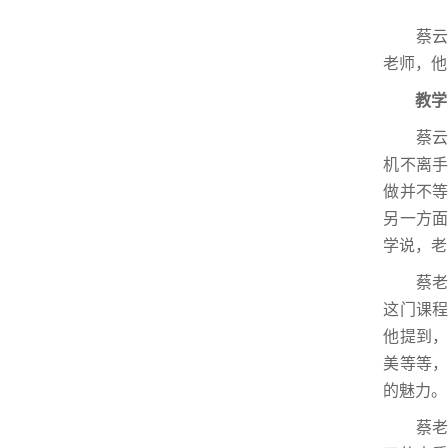
蔡云峰
老师，他
教学：
蔡云峰
机不离
做并不
另一方
学说，老
蔡老师
这门课
他提到
美等等
的魅力。
蔡老师