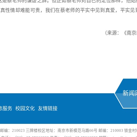
这是蔡老师的谦虚之辞。但正如蔡老师对自己的定位那样，他始
与真性情却难能可贵，我们在蔡老师的平实中见到真爱，平实见
（来源：《南京邮
新闻
息服务
校园文化
友情链接
：210023 三牌楼校区地址：南京市新模范马路66号 邮编：210003 锁金村校