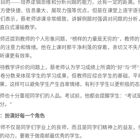
质目的——培养逻辑思维和分析问题的能力，还有一定的距离。
有方便快捷、信息量大、展现力强等优点，但是在课堂上逐字逐
学们表示，蔡老师讲课非常细致，讲解例题时强调对问题的分析
直白式灌输教学。
还提到教师的个人形象问题，“榜样的力量是无穷的”，教师的
生的注意力和情绪。他在上课时那干净利落的穿着，亲切又不失
听课更有效率。
学评价的问题上，蔡老师认为学习成绩上所谓的“好”与“坏”
考卷分数来体现学生的学习成果，但教师应综合学生的基础，平
果，这样可以避免学生产生自卑情绪，有利于学生以更积极的态
也十分重视同学们的人品。考试前，他都会提醒学生：“考试是
分。”
扮演好每一个角色
不仅是同学们学业上的良师，而且是同学们精神上的益友，他
的动力，要敢于做南邮最优秀的学生。