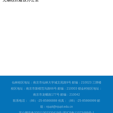
仙林校区地址：南京市仙林大学城文苑路9号 邮编：210023 三牌楼
校区地址：南京市新模范马路66号 邮编：210003 锁金村校区地址：
南京市龙蟠路177号 邮编：210042
联系电话：（86）-25-85866888 传真：（86）-25-85866999 邮
箱：njupt@njupt.edu.cn
苏公网安备32011302320419号 |苏ICP备11073489号-1