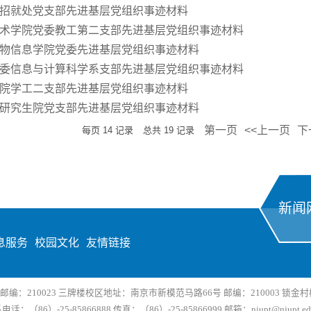
招就处党支部先进基层党组织事迹材料
术学院党委教工第二支部先进基层党组织事迹材料
物信息学院党委先进基层党组织事迹材料
委信息与计算科学系支部先进基层党组织事迹材料
院学工二支部先进基层党组织事迹材料
研究生院党支部先进基层党组织事迹材料
第一页
<<上一页
下
每页
14
记录
总共
19
记录
新闻
息服务
校园文化
友情链接
：210023 三牌楼校区地址：南京市新模范马路66号 邮编：210003 锁金村校
电话：（86）-25-85866888 传真：（86）-25-85866999 邮箱：njupt@njupt.edu