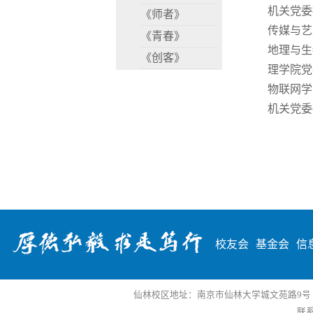
机关党委
《师者》
传媒与艺
《青春》
地理与生
《创客》
理学院党
物联网学
机关党委
校友会
基金会
信
仙林校区地址：南京市仙林大学城文苑路9号 邮编
联系