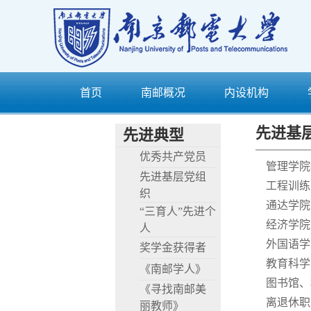
首页
南邮概况
内设机构
先进基
先进典型
优秀共产党员
管理学院
先进基层党组
工程训练
织
通达学院
“三育人”先进个
经济学院
人
外国语学
奖学金获得者
教育科学
《南邮学人》
图书馆、
《寻找南邮美
离退休职
丽教师》