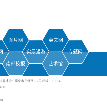
图片网
英文网
网
实景漫游
专题网
南邮校报
艺术馆
区地址：南京市龙蟠路177号 邮编：210042
.cn
ved