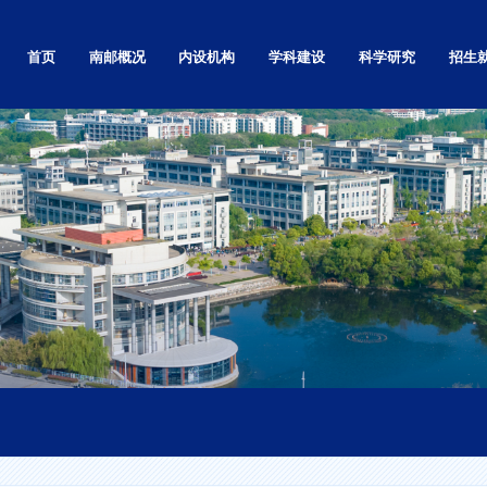
首页
南邮概况
内设机构
学科建设
科学研究
招生
学校简介
党政群部门
自然科学研究
本科
学校章程
教学机构
社会科学研究
研究生
南邮精神
基层党的组织
高等教育研究
留学生
校标校训
科研机构
科技基础条件平台
继续教
南邮校史
直属单位和其他
学术刊物
就业信
南邮校歌
独立学院
现任领导
视频展播
校园实景漫游
校园景色
校区地图