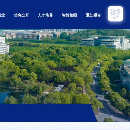
就业
信息公开
人才培养
智慧校园
通知通告
招生
本科
招生
研究生
招生
留学生
育招生
继续教育
息网
实验教学示范中心
教学质量监控与评估