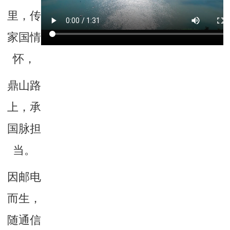
里，传
家国情
怀，
鼎山路
上，承
国脉担
当。
因邮电
而生，
随通信