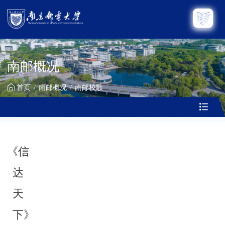
南邮概况
首页
南邮概况
南邮校歌
《信
达
天
下》