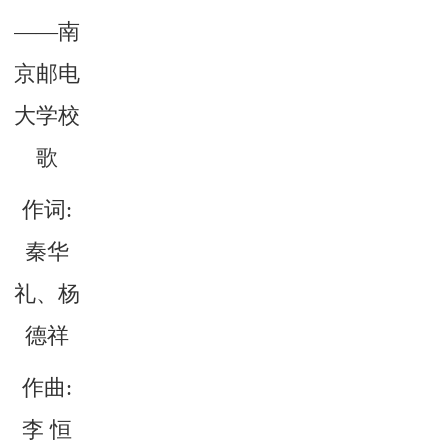
——南
京邮电
大学校
English
旧版入口
电子邮件
歌
关闭
作词:
秦华
礼、杨
德祥
作曲:
李 恒