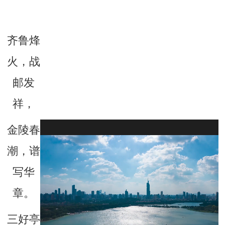
齐鲁烽
火，战
邮发
祥，
金陵春
潮，谱
写华
章。
三好亭