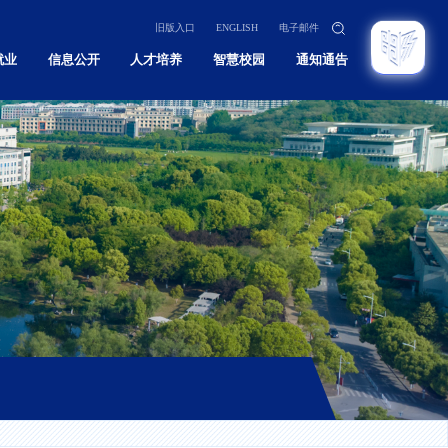
旧版入口
ENGLISH
电子邮件
就业
信息公开
人才培养
智慧校园
通知通告
招生
本科
招生
研究生
招生
留学生
育招生
继续教育
息网
实验教学示范中心
教学质量监控与评估