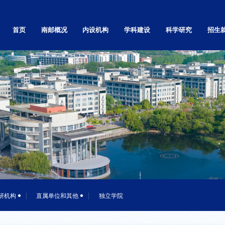
首页
南邮概况
内设机构
学科建设
科学研究
招生
学校简介
党政群部门
自然科学研究
本科
学校章程
教学机构
社会科学研究
研究生
南邮精神
基层党的组织
高等教育研究
留学生
校标校训
科研机构
科技基础条件平台
继续教
南邮校史
直属单位和其他
学术刊物
就业信
南邮校歌
独立学院
现任领导
视频展播
校园实景漫游
校园景色
校区地图
研机构
直属单位和其他
独立学院