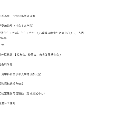
党委巡察工作领导小组办公室
党委统战部（社会主义学院）
（
）、
党委学生工作部、学生工作处
心理健康教育与咨询中心
人民
武装部
工会
（
）
对外联络处
校友会
、校董会、
教育发展基金会
社会科学处
一流学科和高水平大学建设办公室
采购招标管理办公室
实验室建设与管理处（分析测试中心）
离退休工作处