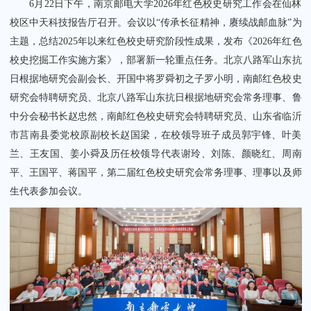
6月22日下午，南京邮电大学2026年红色校史研究工作会在仙林
校区中天科技报告厅召开。会议以“传承长征精神，赓续战邮血脉”为
主题，总结2025年以来红色校史研究阶段性成果，发布《2026年红色
校史挖掘工作实施方案》，部署新一轮重点任务。北京八路军山东抗
日根据地研究会副会长、开国中将罗舜初之子罗小明，南邮红色校史
研究会特聘研究员、北京八路军山东抗日根据地研究会常务理事、鲁
关闭
中分会秘书长赵忠然，南邮红色校史研究会特聘研究员、山东省临沂
市莒南县委党校原副校长赵国梁，在校领导班子成员郭宇锋、叶美
兰、王友国、姜小舜及历任校领导代表
谢玲、
刘陈、颜晓红、周南
平、
王国平
、
蒋国平，第二届
红色校史研究会常务理事、理事
以及师
生代表参加会议。