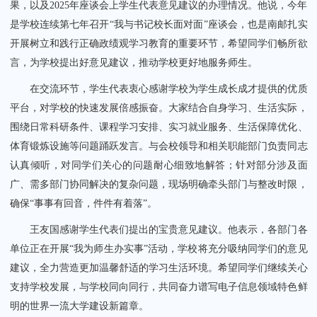
果，以及2025年座谈会上学生代表意见建议的办理情况。他说，今年
是学校连续第七年召开“我与书记校长面对面”座谈会，也是南邮扎实
开展树立和践行正确政绩观学习教育的重要环节，希望同学们畅所欲
言，为学校提出好意见建议，推动学校更好地服务师生。
在交流环节，学生代表衷心感谢学校为学生成长成才提供的优质
平台，对学校的快速发展倍感振奋。大家结合自身学习、生活实际，
围绕日常科研条件、课程学习安排、实习就业服务、生活保障优化、
体育锻炼设施等问题踊跃发言。与会校领导和相关职能部门负责同志
认真倾听，对同学们关心的问题耐心细致地解答；针对部分涉及面
广、需多部门协同解决的复杂问题，现场明确牵头部门与整改时限，
确保“事事有回音，件件有着落”。
王友国感谢学生代表们提出的宝贵意见建议。他表示，各部门各
单位正在开展“我为师生办实事”活动，学校将充分吸纳同学们的意见
建议，全力营造更加温馨舒适的学习生活环境。希望同学们继续关心
支持学校发展，与学校同向同行，共同奋力谱写电子信息领域特色鲜
明的世界一流大学建设新篇章。