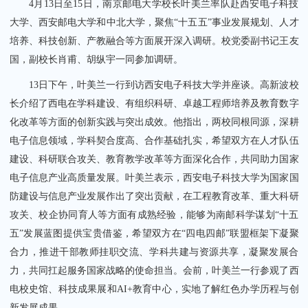
4月13日至15日，南京邮电大学校长叶美兰率队赴西安电子科技
大学、西安邮电大学和中北大学，聚焦“十五五”事业发展规划、人才
培养、科技创新、产教融合等方面展开深入调研。校党委副书记王友
国，副校长肖甫、胡纵宇一同参加调研。
13日下午，叶美兰一行到访西安电子科技大学并座谈。高新波校
关闭
长介绍了西电在学科建设、有组织科研、卓越工程师培养及教育数字
化改革等方面的创新实践与突出成效。他指出，两校同根同源，深耕
电子信息领域，学科契合度高、合作基础扎实，希望双方在人才队伍
建设、科研联合攻关、教育教学改革等方面深化合作，共同助力国家
电子信息产业高质量发展。叶美兰表示，西安电子科技大学为国家国
防建设与信息产业发展作出了突出贡献，在工程教育改革、重大科研
攻关、校企协同育人等方面有成熟经验，能够为南邮科学谋划“十五
五”发展蓝图提供宝贵借鉴，希望双方在“四电四邮”联盟框架下凝聚
合力，推进干部教师挂职交流、学科共建与资源共享，凝聚发展合
力，共同扛起服务国家战略的使命担当。会前，叶美兰一行参观了西
电校史馆、科技成果展和AI+教育中心，实地了解红色办学历程与创
新发展成果。