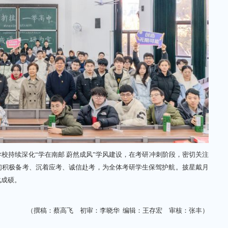
持续深化“学在南邮 蔚然成风”学风建设，在考研冲刺阶段，密切关注
们积极备考、沉着应考、诚信赴考，为全体考研学生保驾护航。披星戴月
战成硕。
（撰稿：蔡高飞 初审：李晓华 编辑：王存宏 审核：张丰）