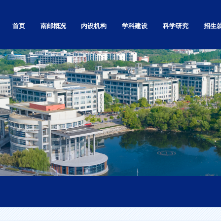
首页
南邮概况
内设机构
学科建设
科学研究
招生
学校简介
党政群部门
自然科学研究
本科
学校章程
教学机构
社会科学研究
研究生
南邮精神
基层党的组织
高等教育研究
留学生
校标校训
科研机构
科技基础条件平台
继续教
南邮校史
直属单位和其他
学术刊物
就业信
南邮校歌
独立学院
现任领导
视频展播
校园实景漫游
校园景色
校区地图