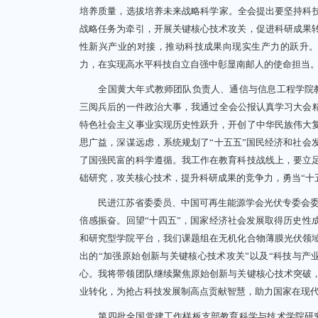
培养质量，选拔培养未来战略科学家。全会提出要坚持科技
战略任务为牵引，开展关键核心技术攻关，促进科研成果
性新兴产业的对接，推动科技成果向现实生产力的跃升。深
力，在实现高水平科技自立自强中彰显南邮人的使命担当
全国黄大年式教师团队负责人、通信与信息工程学院教授
三阅兵后的一件政治大事，我通过全会公报认真学习大会精
特色社会主义事业实现历史性跃升，开创了中华民族伟大
思广益，深谋远虑，系统规划了“十五五”国民经济和社会
了国强民富的科学遵循。我工作在教育科技战线上，要立
础研究，攻关核心技术，提升科研成果的竞争力，勇当“十
民进江苏省委委员、中国可再生能源学会光伏专委会委员
倍感振奋。回望“十四五”，国家经济社会发展取得历史性
和研究型学院平台，我们课题组在无机化合物薄膜光伏领
出的“加强原始创新与关键核心技术攻关”以及“科技与产
心。我将带领团队继续聚焦原始创新与关键核心技术突破
业转化，为抢占科技发展制高点贡献智慧，助力国家在现
第四批全国党建工作样板支部教育科学与技术学院研究生