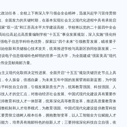
政治任务，全校上下将深入学习领会全会精神，迅速兴起学习宣传贯彻
础、全面发力的关键时期，在基本实现社会主义现代化进程中具有承前启
家“双一流”和江苏高水平大学建设高校，学校将以党的二十届四中全会
站位高起点高质量编制学校“十五五”事业发展规划，深入实施“强化特
强电子信息学科特色优势，探索以“四个未来”引领教育发展，瞄准量子
原始创新和关键核心技术攻关，统筹推进学校与高新区协同创新发展，一
设电子信息领域特色鲜明的世界一流大学，为全面建成“强富美高”现代
兴伟业贡献南邮力量。
义现代化取得决定性进展、全面开启“十五五”规划关键历史节点上具
就，令人振奋，倍感自豪，为未来五年中国的发展擘画崭新蓝图，为中国
水平科技自立自强，引领发展新质生产力，统筹教育强国、科技强国、人
科技人才的交汇点，对推动经济社会发展、中国式现代化建设具有重要作
坚持教育科技人才一体部署，统筹深化高等教育改革，推进高质量教育体
调整机制和人才培养模式，为教育强国、中国式现代化建设提供教育科技
二要贯彻立德树人根本任务，拥抱数智变革，以人工智能全方位赋能人才
新能力，培养具有南邮特色的创新人才；三要持续深化科技自立自强，依