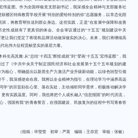
的宏伟蓝图。作为全国样板党支部副书记，我深感全会精神与支部服务社
鼓楼区特殊教育学校开展“特别的爱给特别的你”志愿服务，以常态化陪
托班，将教育帮扶送到群众身边。这些实践，正是“在发展中保障和改善
历史性成就有了更真切的体会。全会审议通过的“十五五”规划建议中关
部署更让我们坚定了将现有品牌活动做深做实的决心。未来，我们将继续高
现代化伟大征程贡献坚实的基层力量。
生高其雅:从“总结‘十四五’辉煌成就”到“擘画‘十五五’宏伟蓝图”，我
通过了《中共中央关于制定国民经济和社会发展第十五个五年规划的建
作为核心，明确提出以新质生产力激活产业升级新动能，以绿色转型引领
骨干，我深感使命在肩。我将以全会精神为指引，在理论学习中涵养高远
同学”的宗旨刻在心里、落在实处，主动倾听同学需求，积极推动解决学
更有实践温度。同时，我也将把个人成长融入“信息报国”的时代洪流，
心，强国有我”的青春誓言，在强国建设、民族复兴的征程中书写青春答
（组稿：毕莹莹 初审：严英 编辑：王存宏 审核：张敏）