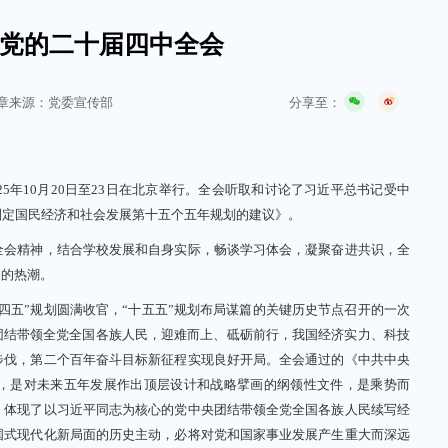
党的二十届四中全会
分享至：
章来源：党委宣传部
年10月20日至23日在北京举行。全会听取和讨论了习近平总书记受中
制定国民经济和社会发展第十五个五年规划的建议》。
会精神，结合学校发展和自身实际，畅谈学习体会，凝聚奋进共识，全
展的热潮。
五”规划圆满收官，“十五五”规划布局谋篇的关键历史节点召开的一次
团结带领全党全国各族人民，迎难而上、砥砺前行，我国经济实力、科技
步伐，第二个百年奋斗目标新征程实现良好开局。全会通过的《中共中央
，是对未来五年发展作出顶层设计和战略擘画的纲领性文件，是乘势而
，体现了以习近平同志为核心的党中央团结带领全党全国各族人民续写经
国式现代化新局面的历史主动，必将对党和国家事业发展产生重大而深远