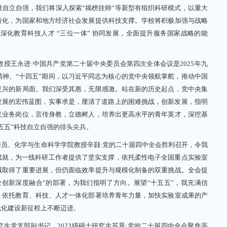
自立自强，我们将深入探索“揭榜挂帅”等新型有组织科研模式，以重大
转化，为国家和地方经济社会发展提供科技支撑。学校将积极加强与战略
化教育科技人才 “三位一体” 协同发展，全面提升服务国家战略的能
。
王永进:中国共产党第二十届中央委员会第四次全体会议是2025年九
神。“十四五”期间，以习近平同志为核心的党中央领航掌舵，推动中国
复兴的新局面。我们深受其惠，无限感激。站在新的历史起点，党中央集
发展的宏伟蓝图，实事求是，厘清了道路上的困难挑战，创新发展，指明
足业务岗位，言传身教，立德树人，培养出更高水平的青年英才，深挖基
五五”科技自立自强的排头尖兵。
、化学与生命科学学院教授辛颢:党的二十届四中全会胜利召开，令我
成就，为一线科研工作者提供了坚实支撑，依托柔性电子全国重点实验室
域取得了重要进展，但仍面临效率提升与规模化制备的双重挑战。全会提
业创新深度融合”的部署，为我们指明了方向。展望“十五五”，我充满信
，依托教育、科技、人才一体化部署培养青年力量，加快实验室成果的产
代化建设新征程上不断迈进。
党支部副书记、2023级硕士研究生苏晨:党的二十届四中全会聚焦高