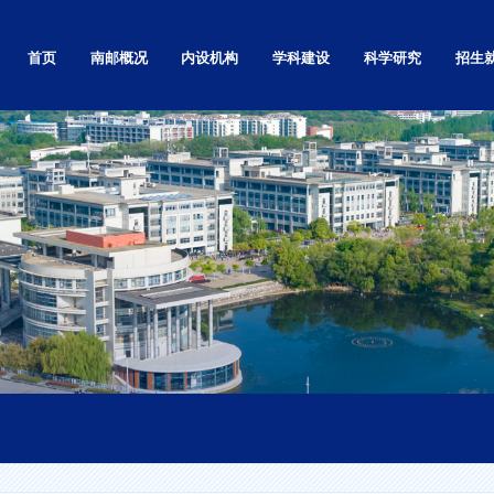
首页
南邮概况
内设机构
学科建设
科学研究
招生
学校简介
党政群部门
自然科学研究
本科
学校章程
教学机构
社会科学研究
研究生
南邮精神
基层党的组织
高等教育研究
留学生
校标校训
科研机构
科技基础条件平台
继续教
南邮校史
直属单位和其他
学术刊物
就业信
南邮校歌
独立学院
现任领导
视频展播
校园实景漫游
校园景色
校区地图