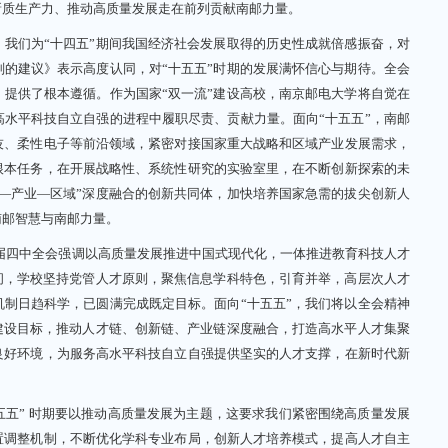
新质生产力、推动高质量发展走在前列贡献南邮力量。
们为“十四五”期间我国经济社会发展取得的历史性成就倍感振奋，对
的建议》表示高度认同，对“十五五”时期的发展满怀信心与期待。全会
提供了根本遵循。作为国家“双一流”建设高校，南京邮电大学将自觉在
水平科技自立自强的进程中履职尽责、贡献力量。面向“十五五”，南邮
技、柔性电子等前沿领域，紧密对接国家重大战略和区域产业发展需求，
根本任务，在开展战略性、系统性研究的实验室里，在不断创新探索的未
—产业—区域”深度融合的创新共同体，加快培养国家急需的拔尖创新人
南邮智慧与南邮力量。
四中全会强调以高质量发展推进中国式现代化，一体推进教育科技人才
间，学校坚持党管人才原则，聚焦信息学科特色，引育并举，高层次人才
制日趋科学，已圆满完成既定目标。面向“十五五”，我们将以全会精神
建设目标，推动人才链、创新链、产业链深度融合，打造高水平人才集聚
良好环境，为服务高水平科技自立自强提供坚实的人才支撑，在新时代新
五” 时期要以推动高质量发展为主题，这要求我们紧密围绕高质量发展
置调整机制，不断优化学科专业布局，创新人才培养模式，提高人才自主