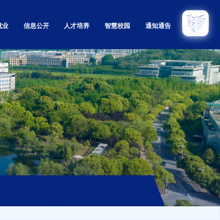
就业
信息公开
人才培养
智慧校园
通知通告
招生
本科
招生
研究生
招生
留学生
育招生
继续教育
息网
实验教学示范中心
教学质量监控与评估