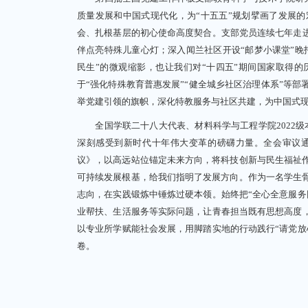
质量发展和中国式现代化，为“十五五”规划擘画了发展
会、扎根基层的初心使命高度契合。支部党员连续七年走进
伴点亮特殊儿童心灯；深入闻兰社区开设“邮梦小课堂”晚
民生”的微观缩影，也让我们对“十四五”期间国家取得的
于“强化特殊教育普惠发展”“健全城乡社区治理体系”等
举党建引领的旗帜，深化特教服务与社区共建，为中国式
全国学联二十八大代表、材料科学与工程学院2022级本科
深刻感受到新时代十年伟大变革的磅礴力量。全会审议
议》，以高远站位锚定未来方向，将科技创新与民生福祉
可持续发展根基，给我们指明了发展方向。作为一名学生
志向，在实践锻炼中锤炼过硬本领。始终把“全心全意服务
业帮扶、生活服务等实际问题，让青春担当既有思想高度，
以专业所学赋能社会发展，用脚踏实地的行动践行“请党放
卷。