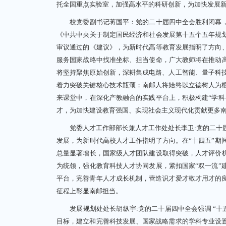
托全国重点实验室，加强高水平的科研创新，为加快发展
校党委副书记蒋国平：党的二十届四中全会胜利闭幕，我
《中共中央关于制定国民经济和社会发展第十五个五年规划
审议通过的《建议》，为新时代高等教育发展指明了方向、
服务国家战略中找准坐标、担当使命，广大教师将在推动高
将坚持聚焦原始创新，深耕集成电路、人工智能、量子科
着力突破关键核心技术瓶颈；南邮人将始终以立德树人为
来课堂中，在深化产教融合的实践平台上，积极构建“学科
才，为加快建设教育强国、实现社会主义现代化贡献更多
党委人才工作部部长兼人才工作处处长李卫:党的二十届
发展，为新时代高校人才工作指明了方向。在“十四五”期
总量显著增长，国家级人才团队建设取得突破，人才评价机
为统领，强化教育科技人才协同发展，紧扣国家“双一流”
平台，完善青年人才成长机制，营造识才爱才敬才用才的
征程上彰显南邮担当。
发展规划处处长胡纵宇:党的二十届四中全会强调 “十五
目标，建立和完善科技发展、国家战略需求的学科专业设