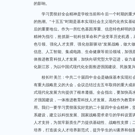
的影响。
学习贯彻好全会精神是学校当前和今后一个时期的重大
的热潮。“十五五”时期是基本实现社会主义现代化夯实基
后的重要地位。作为一所红色基因厚重、信息特色鲜明的国
精神为指引，抢抓新一轮科技革命和产业变革历史机遇，高
色引领、强化人才支撑、强化创新驱动”发展战略，做大做
信息、人工智能、集成电路、生命健康等前沿领域，加强
体推进教育科技人才发展，加快向研究型大学迈进，奋力建
化新江苏，为以中国式现代化全面推进强国建设、民族复
校长叶美兰：中共二十届四中全会是确保基本实现社会主
有重大战略意义的大会，会议总结过去五年取得的重大成
式现代化发展方向提供了根本遵循。全会指出，要加快高
才强国建设，一体推进教育科技人才发展。高校作为教育
用。我们一要学习贯彻落实好党的二十届四中全会精神，
系建设，建立以科技发展、国家战略需求牵引的学科设置
人才支持，为筑牢新质生产力提供基础性、战略性支撑；
培养，打造拔尖人才培养新范式，提升学生的AI素养和创