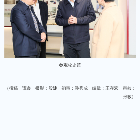
参观校史馆
（撰稿：谭鑫 摄影：殷婕 初审：孙秀成 编辑：王存宏 审核：
张敏）