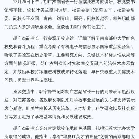
12月26日下午，胡广杰副省长一行莅临我校考察调研。校党委书
记郭宇锋、校长叶美兰陪同调研。校党委副书记蒋国平，校党委常
委、副校长王友国、肖甫、刘青山、周亮，副校长赵强，相关职能部
门负责人参加调研座谈会。座谈会由郭宇锋书记主持。
胡广杰副省长一行参观了校史馆，详细了解了南京邮电大学红色
关闭
校史和奋斗历程；重点考察了有机电子与信息显示国家重点实验室，
听取了实验室在历史沿革、主要研究方向、关键技术和标志性成果等
方面的情况汇报。胡广杰副省长对实验室交叉融合前沿技术表示肯
定，并鼓励学校持续推进科技成果转化落地，早日突破重大关键技术
问题，勇攀世界科技高峰。
座谈交流中，郭宇锋书记对胡广杰副省长一行的到来表示热烈欢
迎，对江苏省委、省政府长期以来对学校事业发展的关心和支持表示
衷心感谢。叶美兰校长从历史沿革、人才培养、科学研究以及社会服
务等方面汇报了学校基本情况和发展建设成效。
胡广杰副省长充分肯定我校传承红色基因、扎根江苏大地办大学
所取得的成绩。他指出，享有“华夏IT英才的摇篮”之誉的南京邮电大