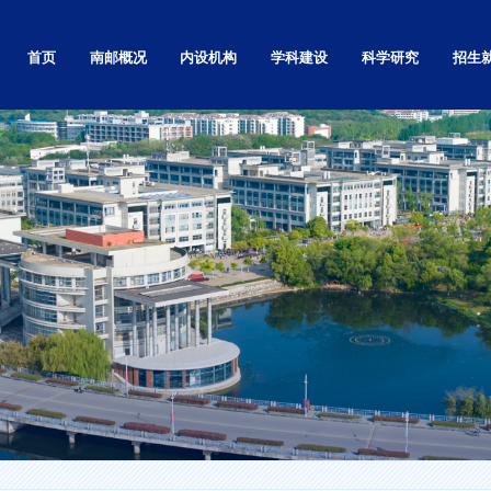
首页
南邮概况
内设机构
学科建设
科学研究
招生
学校简介
党政群部门
自然科学研究
本科
学校章程
教学机构
社会科学研究
研究生
南邮精神
基层党的组织
高等教育研究
留学生
校标校训
科研机构
科技基础条件平台
继续教
南邮校史
直属单位和其他
学术刊物
就业信
南邮校歌
独立学院
现任领导
视频展播
校园实景漫游
校园景色
校区地图