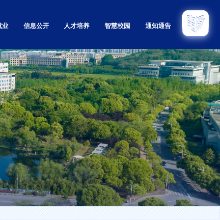
就业
信息公开
人才培养
智慧校园
通知通告
招生
本科
招生
研究生
招生
留学生
育招生
继续教育
息网
实验教学示范中心
教学质量监控与评估