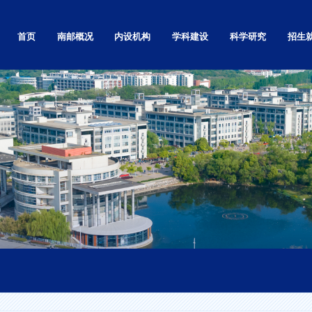
首页
南邮概况
内设机构
学科建设
科学研究
招生
学校简介
党政群部门
自然科学研究
本科
学校章程
教学机构
社会科学研究
研究生
南邮精神
基层党的组织
高等教育研究
留学生
校标校训
科研机构
科技基础条件平台
继续教
南邮校史
直属单位和其他
学术刊物
就业信
南邮校歌
独立学院
现任领导
视频展播
校园实景漫游
校园景色
校区地图