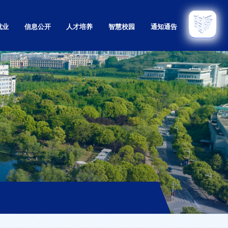
就业
信息公开
人才培养
智慧校园
通知通告
招生
本科
招生
研究生
招生
留学生
育招生
继续教育
息网
实验教学示范中心
教学质量监控与评估