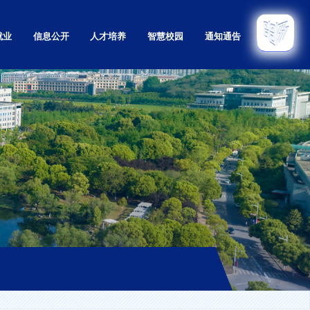
就业
信息公开
人才培养
智慧校园
通知通告
招生
本科
招生
研究生
招生
留学生
育招生
继续教育
息网
实验教学示范中心
教学质量监控与评估