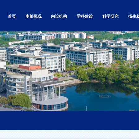
首页
南邮概况
内设机构
学科建设
科学研究
招生
学校简介
党政群部门
自然科学研究
本科
学校章程
教学机构
社会科学研究
研究生
南邮精神
基层党的组织
高等教育研究
留学生
校标校训
科研机构
科技基础条件平台
继续教
南邮校史
直属单位和其他
学术刊物
就业信
南邮校歌
独立学院
现任领导
视频展播
校园实景漫游
校园景色
校区地图