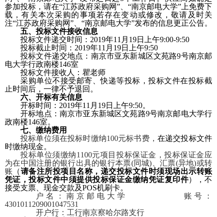
参加投标，请在“江苏政府采购网”、“南京邮电大学”上免费下
载，有关本次采购的事项若存在变动或修改，敬请及时关
注“江苏政府采购网”、“南京邮电大学”发布的信息更正公告。
五、投标文件接收信息
投标文件递交时间：
2019
年
11
月
19
日上午
9:00-9:50
投标截止时间：
2019
年
11
月
19
日上午
9:50
投标文件递交地点：南京市亚东新城区文苑路
9
号南京邮
电大学行政南楼
146
室
投标文件接收人：瞿老师
采购单位不接受邮寄、快递等投标，投标文件在投标截
止时间后，一律不予退回。
六、开标有关信息
开标时间：
2019
年
11
月
19
日上午
9:50
。
开标地点：南京市亚东新城区文苑路
9
号南京邮电大学行
政南楼
146
室。
七、缴纳费用
投标单位须在投标时缴纳
100
元标书费，
在递交投标文件
时缴纳现金。
投标单位须缴纳
1100
元项目投标保证金，
投标保证金应
为在中国注册的银行出具的银行本票
(
同城
)
、汇票
(
异地
)
或转
账
（
请备注所投项目名称，递交投标文件时须现场出示转账
凭证，投标文件中须提供投标保证金缴纳凭证复印件
），不
接受支票、现金交款及
POS
机刷卡。
户名：南京邮电大学
账号：
4301011209001047531
开户行：工行南京察哈尔路支行