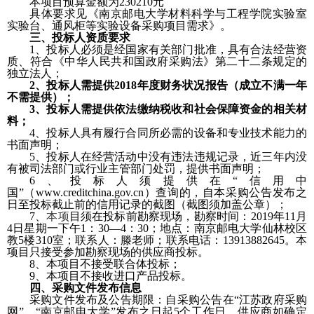
本项目预算金额为
230210
元
具体要求见《南京邮电大学材料科学与工程学院实验室
实验台、通风柜等实验设备采购项目需求》。
三、投标人资质要求
1
、投标人必须是经国家有关部门批准，具有合法经营资
质、符合《中华人民共和国政府采购法》第二十二条规定的
独立法人；
2
、投标人需提供
2018
年度财务状况报告（成立不满一年
不需提供）；
3
、投标人需提供依法缴纳税收和社会保障资金的相关材
料；
4
、投标人具有履行合同所必需的设备和专业技术能力的
书面声明；
5
、投标人在经营活动中没有违法违规记录，近三年内没
有被司法部门或行业主管部门处罚，提供书面声明；
6
、投标人须提供在“信用中
国”（
www.creditchina.gov.cn
）查询的，自本采购公告发布之
日至投标截止前的信用记录的截图（截图须加盖公章）；
7
、
本项
目须在投标前勘察现场，勘察时间：
2019
年
11
月
4
日星期一下午
1
：
30—4
：
30
；地点：南京邮电大学仙林校区
教
5
楼
310
室；联系人：滕老师；联系电话：
13913882645
。本
项目只接受参加勘察现场的供应商投标。
8
、本项目不接受联合体投标；
9
、本项目不接收进口产品投标。
四、
采购文件发布信息
采购文件发布及公告期限：自采购公告在“江苏政府采购
网”、“南京邮电大学”发布之日起
5
个工作日。供应商如确定