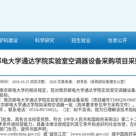
学科建设
科学研究
招生就业
信息公开
邮电大学通达学院实验室空调器设备采购项目采
布时间：
2019-10-25
浏览次数：
2828
文章来源：
财务处（采购招标管理办公室）
南京邮电大学的相关规定，现对南京邮电大学通达学院实验室空调器设备
投标。
：南京邮电大学通达学院实验室空调器设备采购（项目编号
TDHQ201904
南京邮电大学通达学院拟采购空调器一批（具体要求参见甲方采购文件）
师 ，联系电话：
0514-89716022
。（注：如不咨询，视为已理解该技术指
门批准，具有合法经营资质、符合《中华人民共和国政府采购法》第二十
术条件或经营能力，具备法律法规规定的其它条件和良好的社会信誉，在
部门处罚，提供书面声明；
ww.creditchina.gov.cn
）或“诚信江苏”（
www.jscredit.gov.cn
）或中国政府