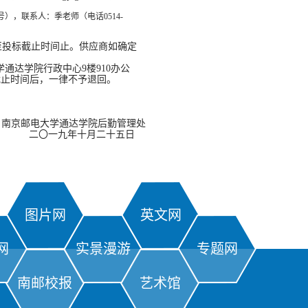
号），联系人：季老师（电话
0514-
至投标截止时间止。供应商如确定
学通达学院行政中心
9
楼
910
办公
截止时间后，一律不予退回。
南京邮电大学通达学院后勤管理处
二〇一九年十月二十五日
图片网
英文网
网
实景漫游
专题网
南邮校报
艺术馆