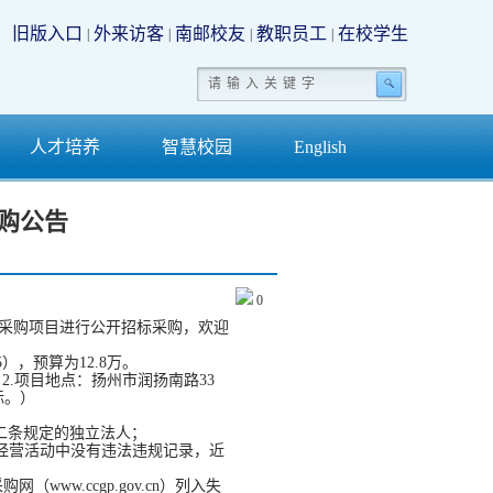
旧版入口
外来访客
南邮校友
教职员工
在校学生
|
|
|
|
人才培养
智慧校园
English
购公告
0
采购项目进行公开招标采购，欢迎
5
），预算为
12.8
万。
。
2.
项目地点：扬州市润扬南路
33
标。）
二条规定的独立法人；
经营活动中没有违法违规记录，近
采购网（
www.ccgp.gov.cn
）列入失