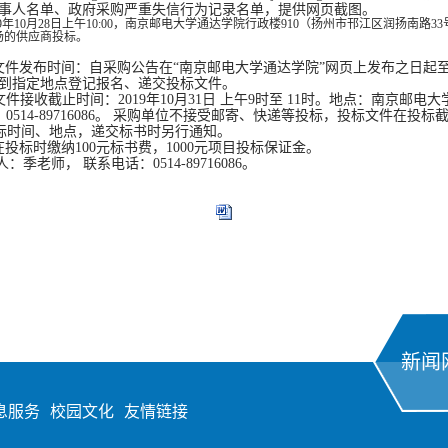
事人名单、政府采购严重失信行为记录名单，提供网页截图。
9
年
10
月
28
日上午
10:00
，南京邮电大学通达学院行政楼
910
（扬州市邗江区润扬南路
33
场的供应商投标。
。
文件发布时间：自采购公告在“南京邮电大学通达学院”网页上发布之日起
到指定地点登记报名、递交投标文件。
文件接收截止时间：
2019
年
10
月
31
日 上午
9
时至
11
时。地点：南京邮电大
：
0514-89716086
。 采购单位不接受邮寄、快递等投标，投标文件在投标
标时间、地点，递交标书时另行通知。
在投标时缴纳
100
元标书费，
1000
元项目投标保证金。
人：季老师， 联系电话：
0514-89716086
。
新闻
息服务
校园文化
友情链接