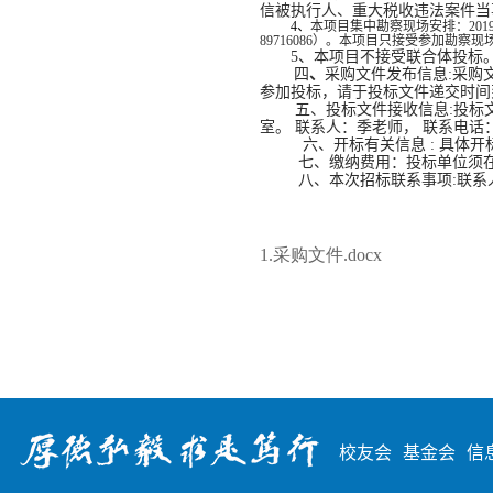
信被执行人、重大税收违法案件当
4
、
本项目集中勘察现场安排：
201
89716086
）。本项目只接受参加勘察现
5
、本项目不接受联合体投标
四
、
采购文件发布信息
:
采购
参加投标，请于投标文件递交时间
五、投标文件接收信息
:
投标
室。 联系人：季老师， 联系电话
六、开标有关信息
:
具体开
七、缴纳费用：投标单位须
八、本次招标联系事项
:
联系
1.采购文件.docx
校友会
基金会
信