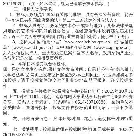
89716020
。（注：如不咨询，视为已理解该技术指标。）
三、投标人资质要求
1
、投标人必须是经国家有关部门批准，具有合法经营资质、符合
《中华人民共和国政府采购法》第二十二条规定的独立法人；
2
、投标人具有项目必须的技术条件或经营能力，具备法律法规
规定的其它条件和良好的社会信誉，在经营活动中没有违法违规记
录，近三年内没有被司法部门或行业主管部门处罚，提供书面声明；
3
、
投标人未被“信用中国”（
www.creditchina.gov.cn
）或“诚信江
苏”（
www.jscredit.gov.cn
）或中国政府采购网（
www.ccgp.gov.cn
）
列入失信被执行人、重大税收违法案件当事人名单、政府采购严重失
信行为记录名单，提供网页截图。
4
、本项目不接受联合体投标。
四
、
采购文件发布信息
:
采购文件发布时间：自采购公告在“南京邮电
大学通达学院”网页上发布之日起至投标截止时间止。供应商如确定参
加投标，请于投标文件递交时间到指定地点登记报名、递交投标文
件。
五、投标文件接收信息
:
投标文件接收截止时间：
2019
年
10
月
31
日 上午
9
时至
11
时。地点：南京邮电大学通达学院行政中心
9
楼
910
办
公室。 联系人：季老师， 联系电话：
0514-89716086
。 采购单位不
接受邮寄、快递等投标，投标文件在投标截止时间后，一律不予退
回。
六、开标有关信息
:
具体开标时间、地点，递交标书时另行通
知。
七、缴纳费用：投标单位须在投标时缴纳
100
元标书费，
1000
元
项目投标保证金。