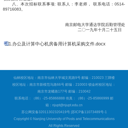
八、本次招标联系事项
:
联系人：李老师， 联系电话：
0514-
89716083
。
南京邮电大学通达学院后勤管理处
二〇一九年十月二十五日
1.办公及计算中心机房备用计算机采购文件.docx
仙林校区地址：南京市仙林大学城文苑路9号 邮编：210023 三牌楼
校区地址：南京市新模范马路66号 邮编：210003 锁金村校区地址：
南京市龙蟠路177号 邮编：210042
联系电话：（86）-25-85866888 传真：（86）-25-85866999 邮
箱：njupt@njupt.edu.cn
苏公网安备32011302320419号 |苏ICP备11073489号-1
Copyright © Nanjing University of Posts and Telecommunications
All Rights Reserved