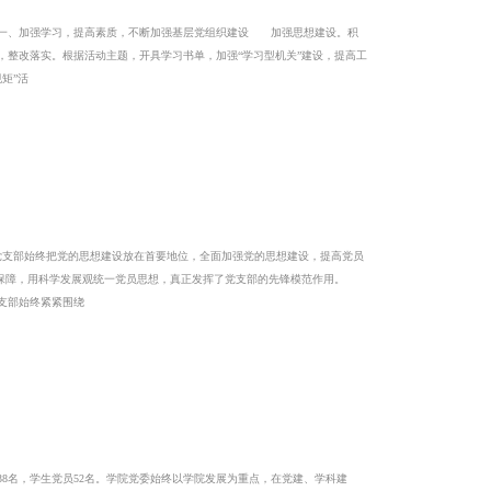
 一、加强学习，提高素质，不断加强基层党组织建设 加强思想建设。积
，整改落实。根据活动主题，开具学习书单，加强“学习型机关”建设，提高工
矩”活
支部始终把党的思想建设放在首要地位，全面加强党的思想建设，提高党员
织为保障，用科学发展观统一党员思想，真正发挥了党支部的先锋模范作用。
支部始终紧紧围绕
8名，学生党员52名。学院党委始终以学院发展为重点，在党建、学科建