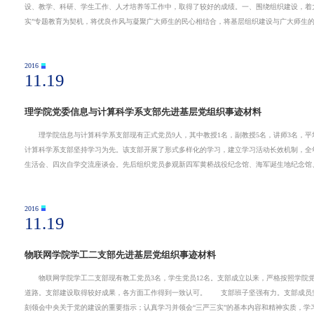
设、教学、科研、学生工作、人才培养等工作中，取得了较好的成绩。一、围绕组织建设，着
实”专题教育为契机，将优良作风与凝聚广大师生的民心相结合，将基层组织建设与广大师生
2016
11.19
理学院党委信息与计算科学系支部先进基层党组织事迹材料
理学院信息与计算科学系支部现有正式党员9人，其中教授1名，副教授5名，讲师3名，平
计算科学系支部坚持学习为先。该支部开展了形式多样化的学习，建立学习活动长效机制，全
生活会、四次自学交流座谈会。先后组织党员参观新四军黄桥战役纪念馆、海军诞生地纪念馆
2016
11.19
物联网学院学工二支部先进基层党组织事迹材料
物联网学院学工二支部现有教工党员3名，学生党员12名。支部成立以来，严格按照学院党
道路。支部建设取得较好成果，各方面工作得到一致认可。 支部班子坚强有力。支部成员
刻领会中央关于党的建设的重要指示；认真学习并领会“三严三实”的基本内容和精神实质，学