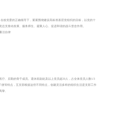
在校党委的正确领导下，紧紧围绕建设高标准基层党组织的目标，以党的十
层党总支推动发展、服务师生、凝聚人心、促进和谐的战斗堡垒作用。
廉洁自律
、后勤的骨干成员。退休前副处及以上党员超20人，占全体党员人数1/3
动不便等特点，五支部根据这些不同特点，创建灵活多样的组织生活是支部工作
真挚、