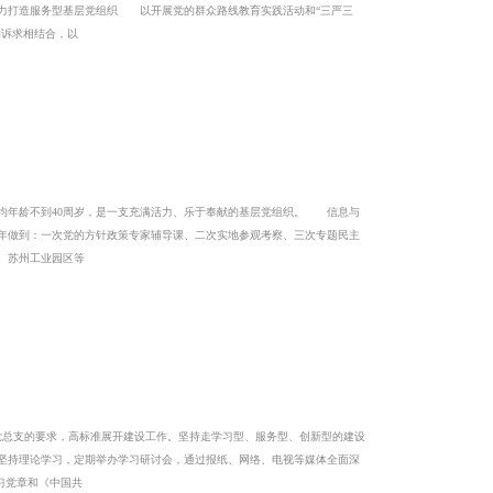
力打造服务型基层党组织 以开展党的群众路线教育实践活动和“三严三
的诉求相结合，以
均年龄不到40周岁，是一支充满活力、乐于奉献的基层党组织。 信息与
年做到：一次党的方针政策专家辅导课、二次实地参观考察、三次专题民主
、苏州工业园区等
总支的要求，高标准展开建设工作。坚持走学习型、服务型、创新型的建设
坚持理论学习，定期举办学习研讨会，通过报纸、网络、电视等媒体全面深
习党章和《中国共