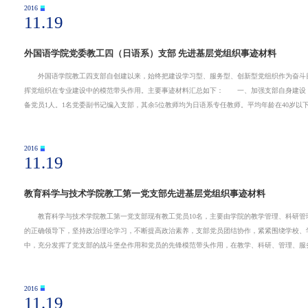
2016
11.19
外国语学院党委教工四（日语系）支部 先进基层党组织事迹材料
外国语学院教工四支部自创建以来，始终把建设学习型、服务型、创新型党组织作为奋斗目
挥党组织在专业建设中的模范带头作用。主要事迹材料汇总如下： 一、加强支部自身建
备党员1人。1名党委副书记编入支部，其余5位教师均为日语系专任教师。平均年龄在40岁以
2016
11.19
教育科学与技术学院教工第一党支部先进基层党组织事迹材料
教育科学与技术学院教工第一党支部现有教工党员10名，主要由学院的教学管理、科研管理
的正确领导下，坚持政治理论学习，不断提高政治素养，支部党员团结协作，紧紧围绕学校、
中，充分发挥了党支部的战斗堡垒作用和党员的先锋模范带头作用，在教学、科研、管理、服
2016
11.19