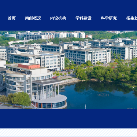
首页
南邮概况
内设机构
学科建设
科学研究
招生
学校简介
党政群部门
自然科学研究
本科
学校章程
教学机构
社会科学研究
研究生
南邮精神
基层党的组织
高等教育研究
留学生
校标校训
科研机构
科技基础条件平台
继续教
南邮校史
直属单位和其他
学术刊物
就业信
南邮校歌
独立学院
现任领导
视频展播
校园实景漫游
校园景色
校区地图