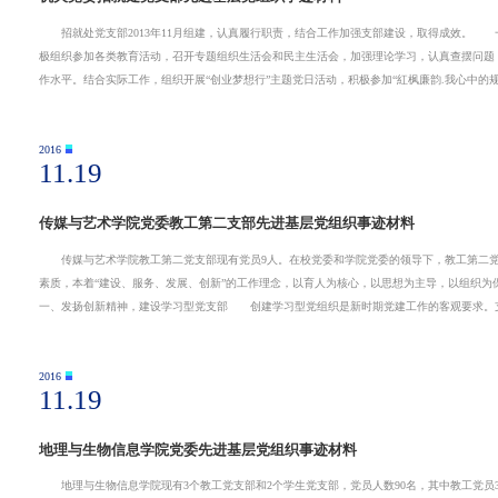
招就处党支部2013年11月组建，认真履行职责，结合工作加强支部建设，取得成效。
极组织参加各类教育活动，召开专题组织生活会和民主生活会，加强理论学习，认真查摆问题
作水平。结合实际工作，组织开展“创业梦想行”主题党日活动，积极参加“紅枫廉韵.我心中的规
2016
11.19
传媒与艺术学院党委教工第二支部先进基层党组织事迹材料
传媒与艺术学院教工第二党支部现有党员9人。在校党委和学院党委的领导下，教工第二党
素质，本着“建设、服务、发展、创新”的工作理念，以育人为核心，以思想为主导，以组
一、发扬创新精神，建设学习型党支部 创建学习型党组织是新时期党建工作的客观要求。
2016
11.19
地理与生物信息学院党委先进基层党组织事迹材料
地理与生物信息学院现有3个教工党支部和2个学生党支部，党员人数90名，其中教工党员3