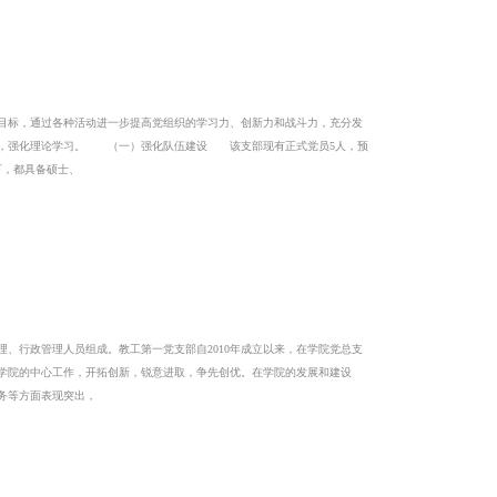
标，通过各种活动进一步提高党组织的学习力、创新力和战斗力，充分发
设，强化理论学习。 （一）强化队伍建设 该支部现有正式党员5人，预
下，都具备硕士、
、行政管理人员组成。教工第一党支部自2010年成立以来，在学院党总支
学院的中心工作，开拓创新，锐意进取，争先创优。在学院的发展和建设
务等方面表现突出，