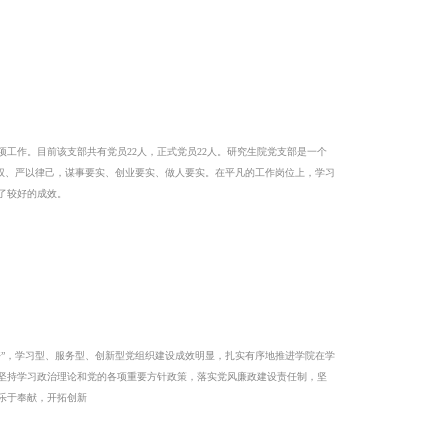
作。目前该支部共有党员22人，正式党员22人。研究生院党支部是一个
用权、严以律己，谋事要实、创业要实、做人要实。在平凡的工作岗位上，学习
了较好的成效。
”，学习型、服务型、创新型党组织建设成效明显，扎实有序地推进学院在学
坚持学习政治理论和党的各项重要方针政策，落实党风廉政建设责任制，坚
乐于奉献，开拓创新