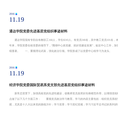
2016
11.19
通达学院党委先进基层党组织事迹材料
通达学院现有专职自有教职工160人，学生8243人。有党员340名，其中教工党员101名，本
年来，学院党委在校党委的领导下，“围绕中心抓党建、抓好党建促发展”，贴近中心工作，
绩显著。 一、重视理论武装，强化政治引领。学院形成了以党委中心组学习为龙头、
2016
11.19
经济学院党委国际贸易系党支部先进基层党组织事迹材料
新常态背景下，加强高校党的先进性建设，使教师党员发挥好先锋模范作用，以增强党组织
点做了以下几个方面工作： 重视党员政治学习教育。学习的内容主要包括：组织党员系统学
观，尤其是十八大以来党的路线方针；学习党章；学习党纪党规；学习习近平总书记的系列讲