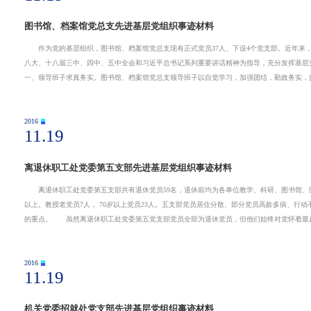
图书馆、档案馆党总支先进基层党组织事迹材料
作为党的基层组织，图书馆、档案馆党总支现有正式党员37人、下设4个党支部。近年来，
八大、十八届三中、四中、五中全会和习近平总书记系列重要讲话精神为指导，充分发挥基
一、领导班子求真务实。图书馆、档案馆党总支领导班子以自觉学习，加强团结，勤政务实，
2016
11.19
离退休职工处党委第五支部先进基层党组织事迹材料
离退休职工处党委第五支部共有退休党员59名，退休前均为各单位教学、科研、图书馆、医疗
以上。教授老党员7人， 70岁以上党员23人。五支部党员居住分散、部分党员高龄多病、行
的重点。 虽然离退休职工处党委第五党支部党员全部为退休党员，但他们始终对党怀着最
2016
11.19
机关党委招就处党支部先进基层党组织事迹材料