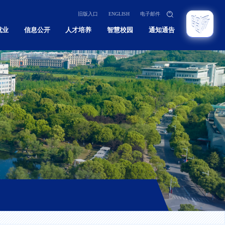
旧版入口
ENGLISH
电子邮件
就业
信息公开
人才培养
智慧校园
通知通告
招生
本科
招生
研究生
招生
留学生
育招生
继续教育
息网
实验教学示范中心
教学质量监控与评估