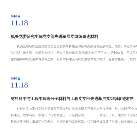
2016
11.18
机关党委研究生院党支部先进基层党组织事迹材料
机关党委研究生院党支部负责全校的学科建设和所有类别研究生的招生、培养、学位等各项工
学习型、服务型、创新型党组织，研究生院全体党员积极践行“三严三实”，严以修身、严以
党的精神和研究生教育改革思路，创新学科建设与研究生培养方式方法，服务师生员工，取得
2016
11.18
材料科学与工程学院高分子材料与工程党支部先进基层党组织事迹材料
材料科学与工程学院党委高分子系支部在党员中深入开展创先争优活动，努力做到“五个好
科建设、教学科研、学生工作等方面更上一个新的台阶。 一、领导班子好。领导班子带头
持民主集中制，形成了相互配合、协调运转的工作机制。领导班子成员廉洁自律，民主高效，