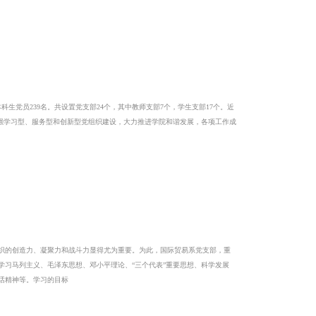
科生党员239名。共设置党支部24个，其中教师支部7个，学生支部17个。近
加强学习型、服务型和创新型党组织建设，大力推进学院和谐发展，各项工作成
的创造力、凝聚力和战斗力显得尤为重要。为此，国际贸易系党支部，重
习马列主义、毛泽东思想、邓小平理论、“三个代表”重要思想、科学发展
话精神等。学习的目标