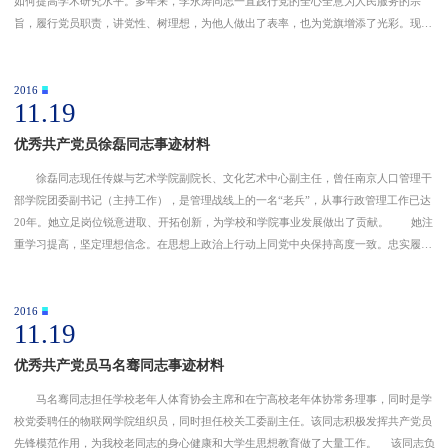
如何提高学术研究水平。多年来，李永涛同志一直践行党的全心全意为人民服务的宗
旨，履行党员职责，讲党性、树理想，为他人做出了表率，也为党旗增添了光彩。现将
他近五年工作事迹介绍如下： 一、教书育人，甘于奉献 5年来，李永涛同志作
为主讲教师先后承担本科
2016
11.19
优秀共产党员徐磊同志事迹材料
徐磊同志现任传媒与艺术学院副院长、文化艺术中心副主任，曾任南京人口管理干
部学院团委副书记（主持工作），是管理战线上的一名“老兵”，从事行政管理工作已达
20年。她立足岗位锐意进取、开拓创新，为学校和学院事业发展做出了贡献。 她注
重学习提高，坚定理想信念。在思想上政治上行动上同党中央保持高度一致。忠实履行
党员义务，自觉遵守党规党纪和校纪校规，讲诚信，讲团结，襟怀坦白、光明磊落，清
正廉洁。 徐磊
2016
11.19
优秀共产党员马名骞同志事迹材料
马名骞同志担任学校老年人体育协会主席和在宁高校老年体协常务理事，同时是学
校党委聘任的物联网学院组织员，同时担任校关工委副主任。该同志积极发挥共产党员
先锋模范作用，为我校老同志的身心健康和大学生思想教育做了大量工作。 该同志负