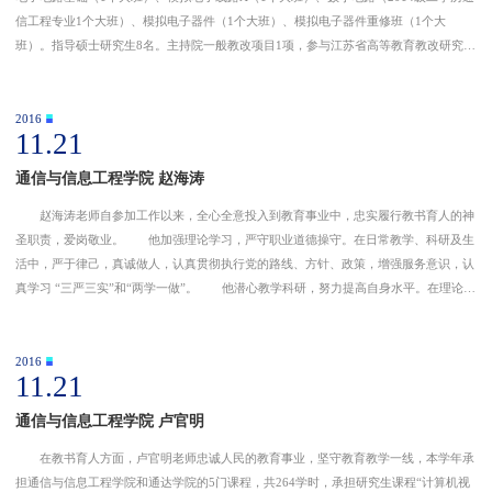
信工程专业1个大班）、模拟电子器件（1个大班）、模拟电子器件重修班（1个大
班）。指导硕士研究生8名。主持院一般教改项目1项，参与江苏省高等教育教改研究课
题立项一般课题1项，参与校级重点教改项目1项，参与校级一般教改项目1项，参与院
级一般教改项
2016
11.21
通信与信息工程学院 赵海涛
赵海涛老师自参加工作以来，全心全意投入到教育事业中，忠实履行教书育人的神
圣职责，爱岗敬业。 他加强理论学习，严守职业道德操守。在日常教学、科研及生
活中，严于律己，真诚做人，认真贯彻执行党的路线、方针、政策，增强服务意识，认
真学习 “三严三实”和“两学一做”。 他潜心教学科研，努力提高自身水平。在理论教
学方面，承担5门本科教学课程，努力提高教学效率。在实践教学方面，带领学生积极
参加全国研究生
2016
11.21
通信与信息工程学院 卢官明
在教书育人方面，卢官明老师忠诚人民的教育事业，坚守教育教学一线，本学年承
担通信与信息工程学院和通达学院的5门课程，共264学时，承担研究生课程“计算机视