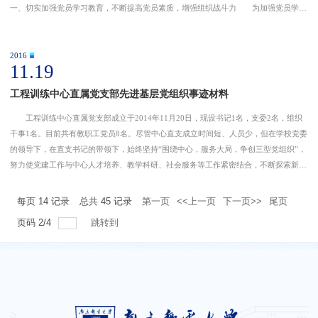
一、切实加强党员学习教育，不断提高党员素质，增强组织战斗力 为加强党员学习
教育，建设学习型党总支，我支部建立了每月1次组织学习（单周业务学习、双周政治
学习）、每季度1
2016
11.19
工程训练中心直属党支部先进基层党组织事迹材料
工程训练中心直属党支部成立于2014年11月20日，现设书记1名，支委2名，组织
干事1名。目前共有教职工党员8名。尽管中心直支成立时间短、人员少，但在学校党委
的领导下，在直支书记的带领下，始终坚持“围绕中心，服务大局，争创三型党组织”，
努力使党建工作与中心人才培养、教学科研、社会服务等工作紧密结合，不断探索新时
期高校基层党建工作新途径与新方法，以“精益、严实、和谐、发展”为主线，营造一种
氛围（
每页
14
记录
总共
45
记录
第一页
<<上一页
下一页>>
尾页
页码
2
/
4
跳转到