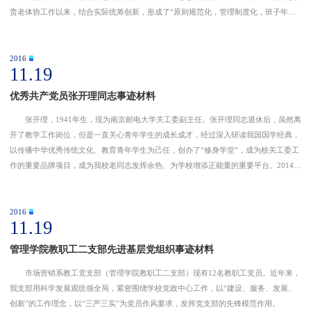
责老体协工作以来，结合实际统筹创新，形成了“原则规范化，管理制度化，班子年轻
化，项目品牌化，活动常态化”格局。先后修订了协会《章程》；确立了“一个宗
旨”、“五项
2016
11.19
优秀共产党员张开理同志事迹材料
张开理，1941年生，现为南京邮电大学关工委副主任。张开理同志退休后，虽然离
开了教学工作岗位，但是一直关心青年学生的成长成才，经过深入研读我国国学经典，
以传播中华优秀传统文化、教育青年学生为己任，创办了“修身学堂”，成为校关工委工
作的重要品牌项目，成为我校老同志发挥余热、为学校增添正能量的重要平台。2014
年，张开理同志撰写的《创办修身学堂，促进自身建设》的论文，获2014年江苏省教育
系统“关
2016
11.19
管理学院教职工二支部先进基层党组织事迹材料
市场营销系教工党支部（管理学院教职工二支部）现有12名教职工党员。近年来，
我支部用科学发展观统领全局，紧密围绕学校党政中心工作，以“建设、服务、发展、
创新”的工作理念，以“三严三实”为党员作风要求，发挥党支部的先锋模范作用。