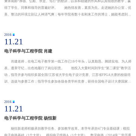
秉承南邮“厚德、弘毅、求是、笃行”的校训，以亲和稳健的作风和认真细致的教学，赢
得了学生、同事和领导的普遍好评。 她热情友善，素质为先。走进她的办公室，优
美、整洁的环境立刻让人神清气爽；每年学院有数十名刚来工作的博士，她能考虑到他
们的难处，尽量给他们足够多的工作生活上的资讯，让他们尽快融入新环境适应新工
作。她平易近人乐
2016
11.21
English
旧版入口
电子邮件
关闭
电子科学与工程学院 肖建
肖建老师，在电工电子教学第一线工作已18个年头，认真勤恳、脚踏实地、为人师
表、遵章守纪，出色地履行了岗位职责。 他投入大量时间到学生“第二课堂”教学活
动，指导并参与组织多届全国/江苏省大学生电子设计竞赛、江苏省FPGA大赛的校级培
训、选拔与参赛工作；指导学生参加各级各类学科竞赛，获得全国电子设计大赛国家级
一等奖3组、国家级二等奖2组、江苏赛区最高奖“TI杯”；模拟电子系统专题邀请赛国家
级一等
2016
11.21
电子科学与工程学院 杨恒新
杨恒新老师积极承担教学任务、参加教学改革。本学年承担4门专业基础课：模拟
电子电路基础（1个大班）、模拟电子线路A（1个大班）、数字电路（2014级二学历通