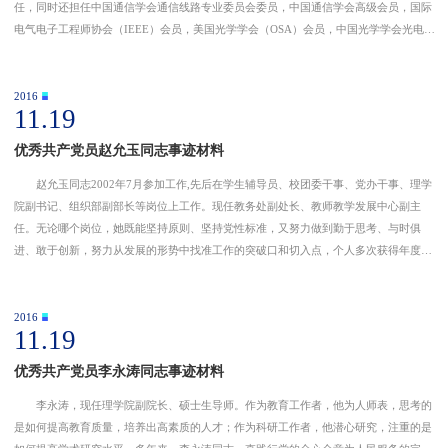
任，同时还担任中国通信学会通信线路专业委员会委员，中国通信学会高级会员，国际
电气电子工程师协会（IEEE）会员，美国光学学会（OSA）会员，中国光学学会光电技
术专业委员会委员，中国仪器仪表学会光机电技术与系统集成分会会员等。自留校工作
至今，先后主讲了
2016
11.19
优秀共产党员赵允玉同志事迹材料
赵允玉同志2002年7月参加工作,先后在学生辅导员、校团委干事、党办干事、理学
院副书记、组织部副部长等岗位上工作。现任教务处副处长、教师教学发展中心副主
任。无论哪个岗位，她既能坚持原则、坚持党性标准，又努力做到勤于思考、与时俱
进、敢于创新，努力从发展的形势中找准工作的突破口和切入点，个人多次获得年度考
核优秀。 在学生管理工作方面，她坚持预防、管理、教育、疏导的学生工作管理方
法，严格辅导员工作
2016
11.19
优秀共产党员李永涛同志事迹材料
李永涛，现任理学院副院长、硕士生导师。作为教育工作者，他为人师表，思考的
是如何提高教育质量，培养出高素质的人才；作为科研工作者，他潜心研究，注重的是