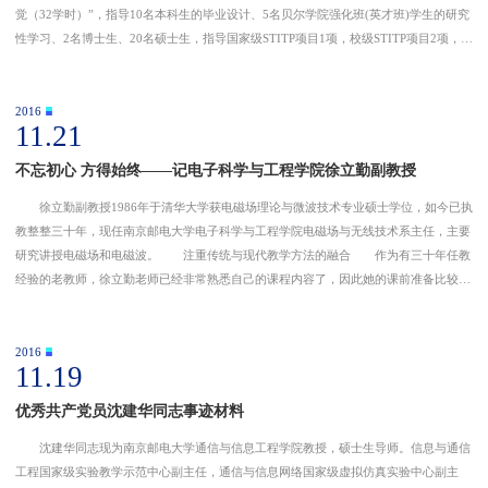
觉（32学时）”，指导10名本科生的毕业设计、5名贝尔学院强化班(英才班)学生的研究
性学习、2名博士生、20名硕士生，指导国家级STITP项目1项，校级STITP项目2项，指
导江苏省2015年度普通高校研究生科研创新计划项目1项、实践创新计划项
2016
11.21
不忘初心 方得始终——记电子科学与工程学院徐立勤副教授
徐立勤副教授1986年于清华大学获电磁场理论与微波技术专业硕士学位，如今已执
教整整三十年，现任南京邮电大学电子科学与工程学院电磁场与无线技术系主任，主要
研究讲授电磁场和电磁波。 注重传统与现代教学方法的融合 作为有三十年任教
经验的老教师，徐立勤老师已经非常熟悉自己的课程内容了，因此她的课前准备比较简
单，就是想方设法提点学生。“根据上次课给学生讲了什么东西，这次课我要怎么把重
点给他（她）拎一
2016
11.19
优秀共产党员沈建华同志事迹材料
沈建华同志现为南京邮电大学通信与信息工程学院教授，硕士生导师。信息与通信
工程国家级实验教学示范中心副主任，通信与信息网络国家级虚拟仿真实验中心副主