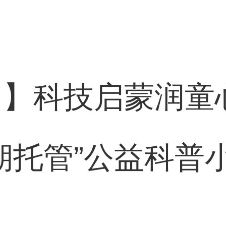
网】科技启蒙润童
期托管”公益科普