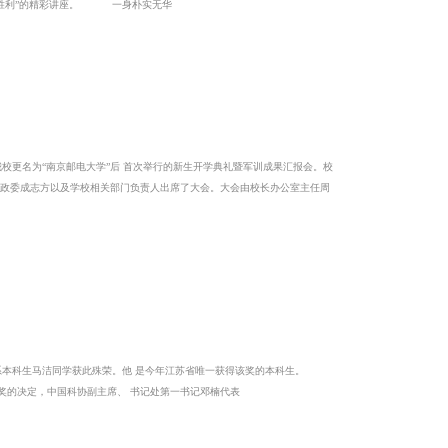
导应邀来到我校仙林校区“金陵名人堂”，为我校仙林学子作了一场题为“人 性的光辉， 人类的胜利”的精彩讲座。 一身朴实无华
行的新生开学典礼暨军训成果汇报会。校
 是今年江苏省唯一获得该奖的本科生。
在颁奖大会上，团中央书记处第一书记周强宣读了关于颁发第二届中国青少年科技创新奖的决定，中国科协副主席、 书记处第一书记邓楠代表