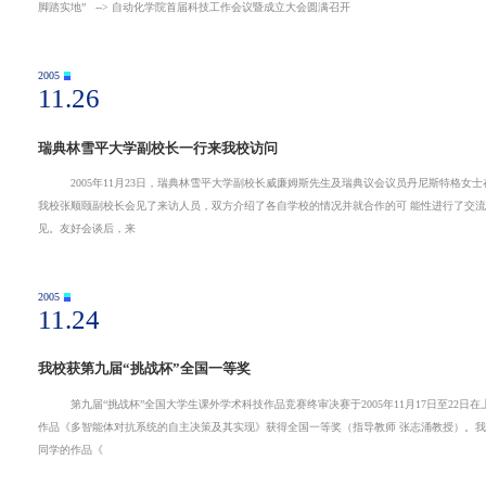
脚踏实地” --> 自动化学院首届科技工作会议暨成立大会圆满召开
2005
11.26
瑞典林雪平大学副校长一行来我校访问
2005年11月23日，瑞典林雪平大学副校长威廉姆斯先生及瑞典议会议员丹尼斯特格女士在江苏省教育厅国际合作与交 流
我校张顺颐副校长会见了来访人员，双方介绍了各自学校的情况并就合作的可 能性进行了交流。校办主任周南平、科技处副处长周健及外办相关工作人员出席了此次会
见。友好会谈后，来
2005
11.24
我校获第九届“挑战杯”全国一等奖
第九届“挑战杯”全国大学生课外学术科技作品竞赛终审决赛于2005年11月17日至22日在上海复旦大学举行。在本次 终审决
作品《多智能体对抗系统的自主决策及其实现》获得全国一等奖（指导教师 张志涌教授）。我校另一件由通信与信息工程学院张俊九、吴新龙、高扬、肖继民、徐红军等
同学的作品《