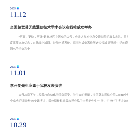
2005
11.12
全国超宽带无线通信技术学术会议在我校成功举办
“更高，更快，更强”是奥林匹克运动的口号，也是人类对信息交流期望的真实表达。目前，超宽带无线通信技术（ UWB）以
度高等突出优点，在无线个域网、智能交通系统、探测与成像系统等诸多领域 展示着广泛的应用前景，正在迅速成为产业界关注和研究的热点之一。11月10～12日，由中
国电子学会和中
2005
11.01
李开复先生应邀于我校发表演讲
10月28日下午，应我校自动化学院分团委、学生会的邀请，美国著名网络公司Google全球副总裁兼中国区总裁李开 复先生光
2005
10.29