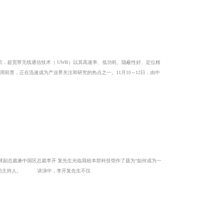
其高速率、低功耗、隐蔽性好、定位精
临我校本部科技馆作了题为“如何成为一
个成功的讲演者”的专题演讲，我校副校长杨震教授会见了李开复先生一 行，并担任了演讲会的主持人。 讲演中，李开复先生不仅