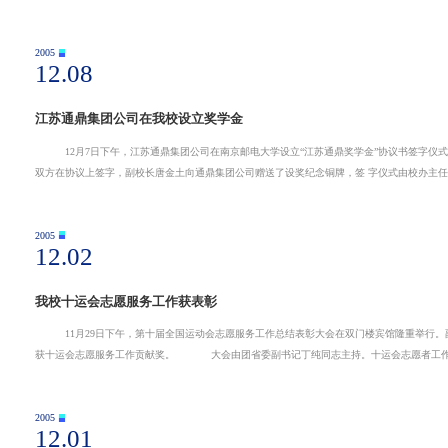
2005
12.08
江苏通鼎集团公司在我校设立奖学金
12月7日下午，江苏通鼎集团公司在南京邮电大学设立“江苏通鼎奖学金”协议书签字仪式在我校举行。校党委书记、 校长谢
双方在协议上签字，副校长唐金土向通
2005
12.02
我校十运会志愿服务工作获表彰
11月29日下午，第十届全国运动会志愿服务工作总结表彰大会在双门楼宾馆隆重举行。副省长何权，团省委书记魏国 强、
获十运会志愿服务工作贡献奖。 大会由团省委副书记丁纯同志主持。十
2005
12.01