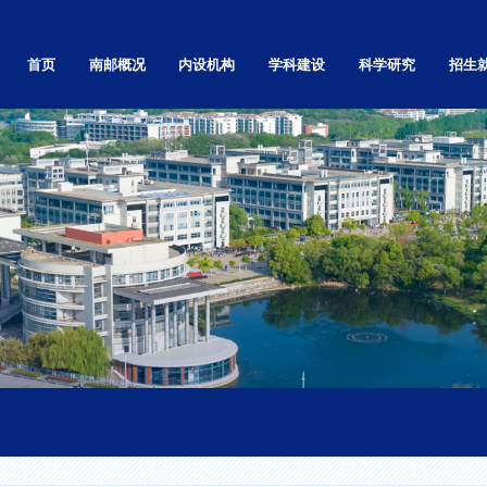
首页
南邮概况
内设机构
学科建设
科学研究
招生
学校简介
党政群部门
自然科学研究
本科
学校章程
教学机构
社会科学研究
研究生
南邮精神
基层党的组织
高等教育研究
留学生
校标校训
科研机构
科技基础条件平台
继续教
南邮校史
直属单位和其他
学术刊物
就业信
南邮校歌
独立学院
现任领导
视频展播
校园实景漫游
校园景色
校区地图