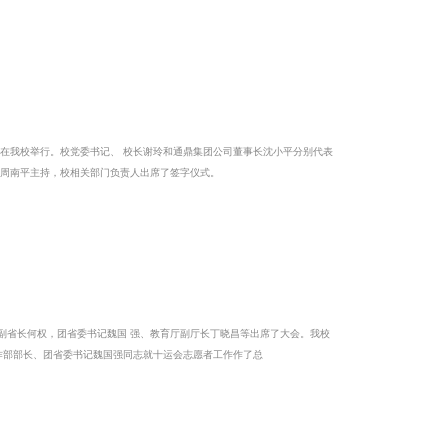
玲和通鼎集团公司董事长沈小平分别代表
鼎集团公司赠送了设奖纪念铜牌，签 字仪式由校办主任周南平主持，校相关部门负责人出席了签字仪式。
教育厅副厅长丁晓昌等出席了大会。我校
运会志愿者工作部部长、团省委书记魏国强同志就十运会志愿者工作作了总