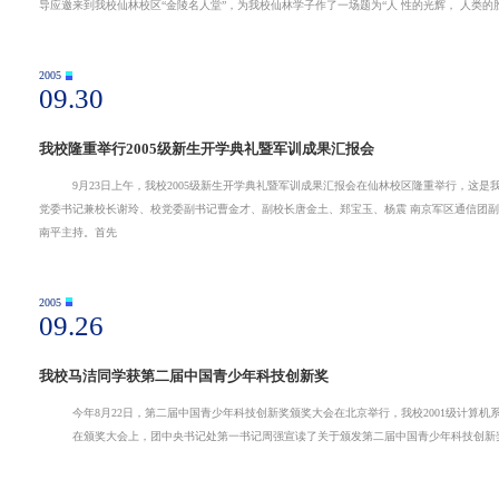
2005
09.30
我校隆重举行2005级新生开学典礼暨军训成果汇报会
9月23日上午，我校2005级新生开学典礼暨军训成果汇报会在仙林校区隆重举行，这是我校更名为“南京邮电大学”后 首次举
党委书记兼校长谢玲、校党委副书记曹金才、副校长唐金土、郑宝玉、杨震 南京军区通信团副政委成志方以及学校相关部门负责人出席了大会。大会由校长办公室主任周
南平主持。首先
2005
09.26
我校马洁同学获第二届中国青少年科技创新奖
今年8月22日，第二届中国青少年科技创新奖颁奖大会在北京举行，我校2001级计算机系本科生马洁同学获此殊荣。他