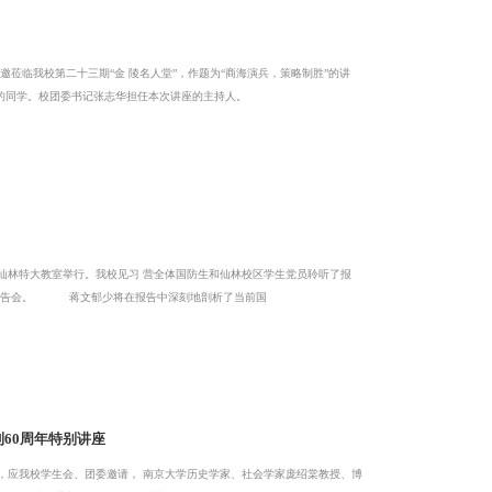
”，作题为“商海演兵，策略制胜”的讲
2教室早早挤满了众多学子，包括从 附近高校专程赶来的同学。校团委书记张志华担任本次讲座的主持人。
全体国防生和仙林校区学生党员聆听了报
告。报告会由党委书记谢玲同志主持，学生工作部杨平安副部长和南京军区部分 军官出席了报告会。 蒋文郁少将在报告中深刻地剖析了当前国
60周年特别讲座
京大学历史学家、社会学家庞绍棠教授、博