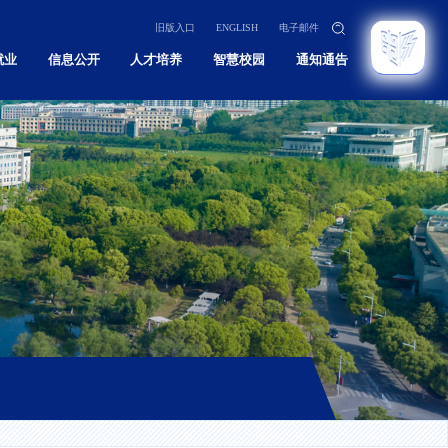
旧版入口
ENGLISH
电子邮件
就业
信息公开
人才培养
智慧校园
通知通告
招生
本科
招生
研究生
招生
留学生
育招生
继续教育
息网
实验教学示范中心
教学质量监控与评估