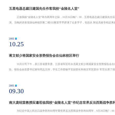
五星电器总裁汪建国先生作客我校“金陵名人堂”
正值我校“金陵名人堂”举办两周年之际，10月26日晚7：00，五星电器总裁汪建国先生应邀莅临我校第二十三期“金 陵名人堂
演。当晚的讲座现场仙林校区教二楼10
2005
10.25
蒋文郁少将国家安全形势报告会在仙林校区举行
10月22号下午，原江苏省委常委、江苏省军区司令员蒋文郁少将国家安全形势报告会在仙林特大教室举行。我校见习 营
2005
09.30
南大庞绍棠教授应邀莅临我校“金陵名人堂”作纪念世界反法西斯战争胜利
为纪念中国人民抗日战争胜利60周年暨世界反法西斯战争胜利60周年，9月28日晚7：00，应我校学生会、团委邀请， 南