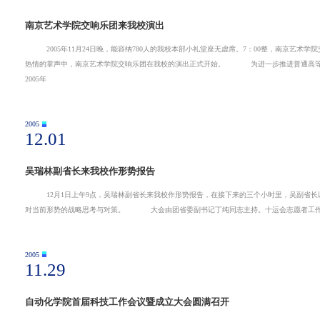
南京艺术学院交响乐团来我校演出
2005年11月24日晚，能容纳780人的我校本部小礼堂座无虚席。7：00整，南京艺术学院交响乐团的演员们在指挥的带 领
热情的掌声中，南京艺术学院交响乐团在我校的演出正式开始。 为进一步推进普通高等学校高雅艺术的普及工作，促进大学生德智体美全面发展，教育部决定从
2005年
2005
12.01
吴瑞林副省长来我校作形势报告
12月1日上午9点，吴瑞林副省长来我校作形势报告，在接下来的三个小时里，吴副省长以翔实的数据，极富感染力的 语言
对当前形势的战略思考与对策。 大会由团省委副书记丁纯同志主持。十
2005
11.29
自动化学院首届科技工作会议暨成立大会圆满召开