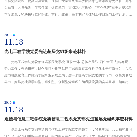
加强党的建设，提高自身素质，加强广大学生及青年教师的思想政治教育为己任，并率
先垂范，以身作则，任劳任怨，认真学习、贯彻邓小平理论、“三个代表”重要思想和科
学发展观，坚决执行党的路线、方针、政策，每年制定具体的工作目标与工作计划。
二、林木茂盛，必先固其根——支部党员队伍先锋模范作用突出 支部党员牢记宗
旨、心系群众，精神风貌
2016
11.18
English
旧版入口
电子邮件
关闭
光电工程学院党委先进基层党组织事迹材料
光电工程学院党委始终紧紧围绕学校“五位一体”总体布局和“四个全面”战略布局，
努力工作，奋勇拼搏，以创新精神推动党建与思想教育工作科学化水平不断提升，以党
建与思想教育工作推动学院事业发展全局，进一步提高学院党委的学习力、创新力和战
斗力，始终把建设学习型、服务型、创新型党组织作为我院党委的奋斗目标，始终把思
想和行动统一到学校“建成特色鲜明的高水平教学研究型大学”奋斗目标上来。 注重
强化学习意识，
2016
11.18
通信与信息工程学院党委信息工程系党支部先进基层党组织事迹材料
信息工程系党支部在通信与信息工程学院党委的领导下，紧紧围绕十八大精神和习
近平总书记系列重要讲话精神，牢固树立共产主义的理想信念，结合“群众路线教育活