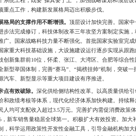
统工程，既要“操其要于上”，加强战略谋划和顶层设计
项重点工作，构建新发展格局迈出积极步伐。
展格局的支撑作用不断增强。
顶层设计加快完善。国家中
进步法完成修订，科技体制改革三年攻坚方案制定实施，
行推广。国家战略科技力量不断强化。首批国家实验室完
国家重大科技基础设施，大设施建设运行逐步实现从跟跑
技创新集群前10位，怀柔、张江、大湾区、合肥等综合
新型举国体制，完善“赛马”、“揭榜挂帅”机制，突破
源汽车、新型显示等重大项目建设有序推进。
卡点有效破除。
深化供给侧结构性改革。以高质量供给引
价和政绩考核等体系，现代化经济体系加快构建。持续释
居民人均可支配收入超过3.5万元。完善扩内需促消费政
.4%，新车销售量稳居全球第一。积极扩大有效投资。加大补
制，科学运用政策性开发性金融工具，引导金融机构加大