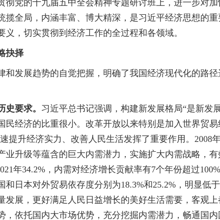
学习贯彻党的十九届五中全会精神专题研讨班上，进一步对
统揽全局，内涵丰富、博大精深，是习近平经济思想的重
要义，切实贯彻到经济工作的全过程和各领域。
略抉择
和发展趋势的自觉把握，明确了我国经济现代化的路径
历史要求。
习近平总书记强调，构建新发展格局“是新发
国民经济的比重很小。改革开放以来特别是加入世界贸易
快速提升经济实力、改善人民生活发挥了重要作用。200
产业升级等蕴含的巨大内需潜力，实施扩大内需战略，有
2021年34.2%，内需对经济增长贡献率有7个年份超过
和日本对外贸易依存度分别为18.3%和25.2%，明显低
量发展，更好满足人民日益增长的美好生活需要，客观上
势，依托国内大市场优势，充分挖掘内需潜力，畅通国内