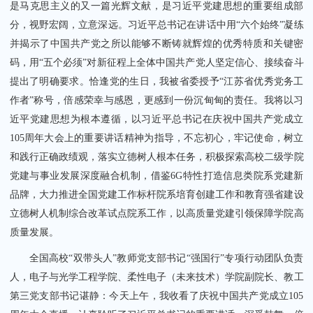
是马克思主义的又一篇光辉文献，是习近平党建思想的重要组成部
分，视野宏阔，立意深远。习近平总书记在讲话中用“六个始终”凝练
并揭示了中国共产党之所以能够不断铸就辉煌的优秀特质和关键密
码，用“五个必须”对新征程上全体中国共产党人坚定信心、接续奋斗
提出了明确要求。恰逢党的生日，我被省委授予“江苏省优秀党务工
作者”称号，倍感荣幸与感恩，更感到一份沉甸甸的责任。我将以习
近平党建思想为根本遵循，以习近平总书记在庆祝中国共产党成立
105周年大会上的重要讲话精神为指导，不忘初心，牢记使命，树立
和践行正确政绩观，落实立德树人根本任务，积极探索高校二级学院
党建与事业发展深度融合机制，借鉴6G特性打造信息类院系党建新
品牌，大力推进全国党建工作标杆院系培育创建工作和教育强省建设
立德树人机制综合改革试点院系工作，以高质量党建引领保障学院高
质量发展。
全国高校“双带头人”教师党支部书记“强国行”专项行动团队负责
人，电子与光学工程学院、柔性电子（未来技术）学院副院长、教工
第三党支部书记谌静：今天上午，我收看了庆祝中国共产党成立105