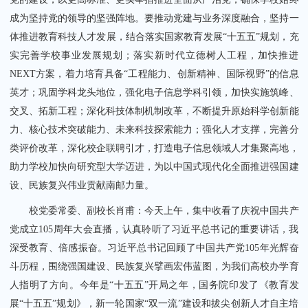
成为坚持党的领导的坚强阵地。要推动党建与业务深度融合，坚持一
体推进教育科技人才发展，结合落实国家教育发展“十五五”规划，充
实完善学校事业发展规划；落实新时代立德树人工程，加快推进
NEXT方案，着力培育具备“工程能力、创新精神、国际视野”的信息
英才；巩固学科龙头地位，强化电子信息学科引领，加快实施筑峰、
交叉、拓新工程；深化科技体制机制改革，不断提升原始科学创新能
力、核心技术突破能力、未来科技探索能力；强化人才支撑，完善分
类评价改革，深化校企联聘引才，打造电子信息领域人才集聚高地，
助力学校加快向研究型大学迈进，为以中国式现代化全面推进强国建
设、民族复兴伟业贡献南邮力量。
校党委常委、副校长肖甫：今天上午，集中收看了庆祝中国共产
党成立105周年大会直播，认真聆听了习近平总书记的重要讲话，我
深受教育、倍感振奋。习近平总书记回顾了中国共产党105年光辉奋
斗历程，围绕强国建设、民族复兴擘画宏伟蓝图，为我们高校办学育
人指明了方向。今年是“十五五”开局之年，国务院印发了《教育发
展“十五五”规划》，新一轮国家“双一流”建设和拔尖创新人才自主培