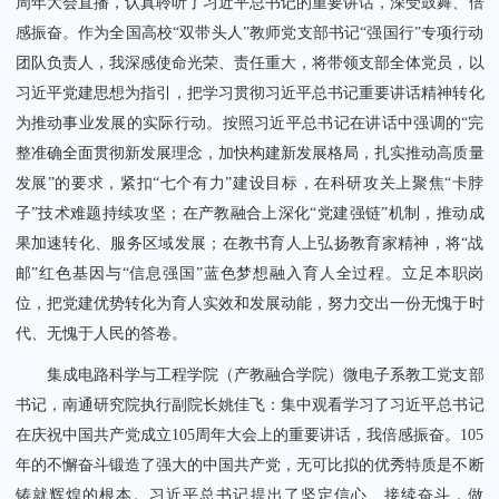
周年大会直播，认真聆听了习近平总书记的重要讲话，深受鼓舞、倍
感振奋。作为全国高校“双带头人”教师党支部书记“强国行”专项行动
团队负责人，我深感使命光荣、责任重大，将带领支部全体党员，以
习近平党建思想为指引，把学习贯彻习近平总书记重要讲话精神转化
为推动事业发展的实际行动。按照习近平总书记在讲话中强调的“完
整准确全面贯彻新发展理念，加快构建新发展格局，扎实推动高质量
发展”的要求，紧扣“七个有力”建设目标，在科研攻关上聚焦“卡脖
子”技术难题持续攻坚；在产教融合上深化“党建强链”机制，推动成
果加速转化、服务区域发展；在教书育人上弘扬教育家精神，将“战
邮”红色基因与“信息强国”蓝色梦想融入育人全过程。立足本职岗
位，把党建优势转化为育人实效和发展动能，努力交出一份无愧于时
代、无愧于人民的答卷。
集成电路科学与工程学院（产教融合学院）微电子系教工党支部
书记，南通研究院执行副院长姚佳飞：集中观看学习了习近平总书记
在庆祝中国共产党成立105周年大会上的重要讲话，我倍感振奋。105
年的不懈奋斗锻造了强大的中国共产党，无可比拟的优秀特质是不断
铸就辉煌的根本。习近平总书记提出了坚定信心、接续奋斗，做