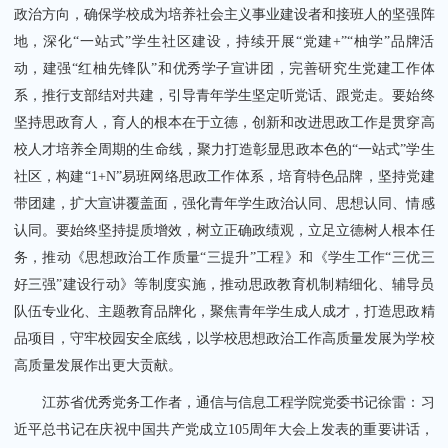
政治方向，确保学校成为培养社会主义事业建设者和接班人的坚强阵
地，深化“一站式”学生社区建设，持续开展“党建+”“柚学”品牌活
动，建强“红柚先锋队”和优秀学子宣讲团，完善研究生党建工作体
系，推行支部结对共建，引导青年学生坚定听党话、跟党走。要始终
坚持思政育人，育人的根本在于立德，创新和改进思政工作是贯穿高
校人才培养全周期的生命线，聚力打造彰显思政本色的“一站式”学生
社区，构建“1+N”易班网络思政工作体系，培育特色品牌，坚持党建
带团建，扩大宣讲覆盖面，强化青年学生政治认同、思想认同、情感
认同。要始终坚持提质增效，树立正确政绩观，立足立德树人根本任
务，推动《思想政治工作质量“三提升”工程》和《学生工作“三优三
好三强”建设行动》等制度实施，推动思政教育机制精细化、辅导员
队伍专业化、主题教育品牌化，聚焦青年学生成人成才，打造思政精
品项目，守牢校园安全底线，以学校思想政治工作高质量发展为学校
高质量发展作出更大贡献。
江苏省优秀党务工作者，通信与信息工程学院党委书记徐雷：习
近平总书记在庆祝中国共产党成立105周年大会上发表的重要讲话，