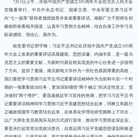
7月1日上午，庆祝中国共产党成立105周年大会在北京人民大会
堂隆重举行。中共中央总书记、国家主席、中央军委主席习近平
向“七一勋章”获得者颁授勋章并发表重要讲话。南邮广大干部师生积
极收听收看相关报道，认真学习贯彻大会精神，结合自身工作学习实
际谈感悟、强信心、展作为。
关闭
校党委书记郭宇锋：习近平总书记在庆祝中国共产党成立105周
年大会上发表的重要讲话高屋建瓴、思想深邃、内涵丰富，是一篇马
克思主义的重要文献，为新时代新征程实现党的中心任务进一步指明
了方向、提供了遵循。南京邮电大学作为一所红色基因厚重的高校，
我们要把学习贯彻习近平总书记重要讲话精神作为当前和今后一个时
期的一项重要政治任务，更加深刻领悟“两个确立”的决定性意义、坚
决做到“两个维护”。要迅速掀起学习宣传的热潮，把学习习近平总书
记重要讲话精神同学习贯彻习近平党建思想结合起来，同树立和践行
正确政绩观学习教育结合起来，在体系化学理化研究阐释上下功夫，
以广大师生党员喜闻乐见的方式进行宣传，推动学习贯彻走深走实。
要坚决扛起管党治党政治责任，自觉运用习近平党建思想谋划和推进
党的建设，以更高标准、更实举措推进全面从严治党，确保学校始终