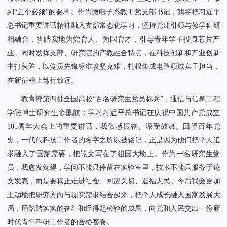
到“五个必须”的要求。作为微电子系教工党支部书记，我将把习近平
总书记重要讲话精神融入支部常态化学习，坚持党建引领与教学科研
相融合，脚踏实地为党育人、为国育才，引导青年学子投身芯片产
业。同时发挥支部、研究院的产教融合特点，在科技创新和产业创新
中打头阵，以党员先锋标准攻坚克难，扎根集成电路领域实干担当，
在新征程上笃行致远。
教育部第四批全国高校“百名研究生党员标兵”，通信与信息工程
学院博士研究生余鹏航：学习习近平总书记在庆祝中国共产党成立
105周年大会上的重要讲话，我倍感振奋、深受鼓舞。回望百年党
史，一代代科技工作者的名字之所以被铭记，正是因为他们把个人追
求融入了国家需要，把论文写在了祖国大地上。作为一名研究生党
员，我愈发觉得，学问不能只停留在实验室里，技术不能只服务于论
文发表，而是要真正走进社会、回应关切、造福人民。今后我会更加
主动地把研究方向与现实需求结合起来，把个人成长融入国家发展大
局，用踏踏实实的奋斗和经得起检验的成果，向党和人民交出一份新
时代青年科研工作者的合格答卷。