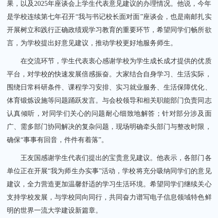
果，以及2025年座谈会上学生代表意见建议的办理情况。他说，今年
是学校连续第七年召开“我与书记校长面对面”座谈会，也是南邮扎实
开展树立和践行正确政绩观学习教育的重要环节，希望同学们畅所欲
言，为学校提出好意见建议，推动学校更好地服务师生。
在交流环节，学生代表衷心感谢学校为学生成长成才提供的优质
平台，对学校的快速发展倍感振奋。大家结合自身学习、生活实际，
围绕日常科研条件、课程学习安排、实习就业服务、生活保障优化、
体育锻炼设施等问题踊跃发言。与会校领导和相关职能部门负责同志
认真倾听，对同学们关心的问题耐心细致地解答；针对部分涉及面
广、需多部门协同解决的复杂问题，现场明确牵头部门与整改时限，
确保“事事有回音，件件有着落”。
王友国感谢学生代表们提出的宝贵意见建议。他表示，各部门各
单位正在开展“我为师生办实事”活动，学校将充分吸纳同学们的意见
建议，全力营造更加温馨舒适的学习生活环境。希望同学们继续关心
支持学校发展，与学校同向同行，共同奋力谱写电子信息领域特色鲜
明的世界一流大学建设新篇章。