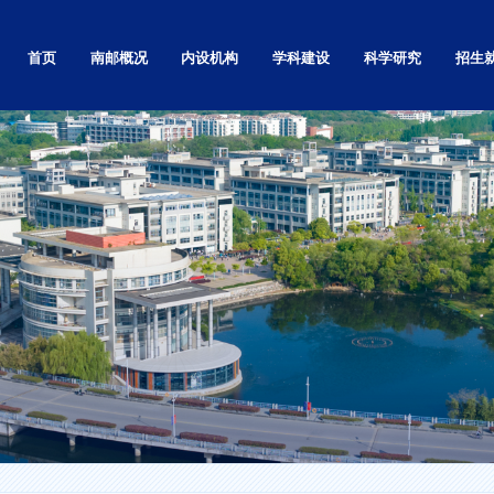
首页
南邮概况
内设机构
学科建设
科学研究
招生
学校简介
党政群部门
自然科学研究
本科
学校章程
教学机构
社会科学研究
研究生
南邮精神
基层党的组织
高等教育研究
留学生
校标校训
科研机构
科技基础条件平台
继续教
南邮校史
直属单位和其他
学术刊物
就业信
南邮校歌
独立学院
现任领导
视频展播
校园实景漫游
校园景色
校区地图