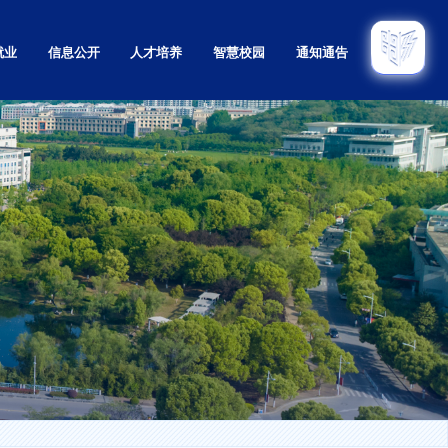
就业
信息公开
人才培养
智慧校园
通知通告
招生
本科
招生
研究生
招生
留学生
育招生
继续教育
息网
实验教学示范中心
教学质量监控与评估