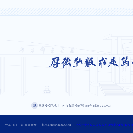
三牌楼校区地址：南京市新模范马路66号 邮编：210003
传真:（86）-25-85866999
邮箱:njupt@njupt.edu.cn
苏公网安备32011302320419号|苏ICP备110734