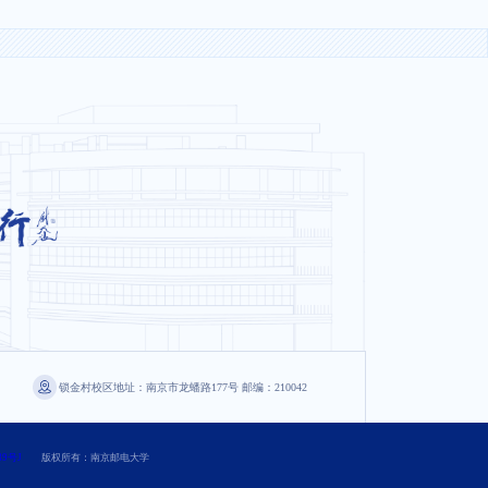
锁金村校区地址：南京市龙蟠路177号 邮编：210042
89号J
版权所有：南京邮电大学