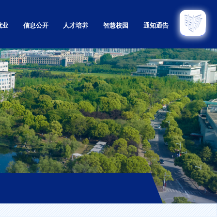
就业
信息公开
人才培养
智慧校园
通知通告
招生
本科
招生
研究生
招生
留学生
育招生
继续教育
息网
实验教学示范中心
教学质量监控与评估