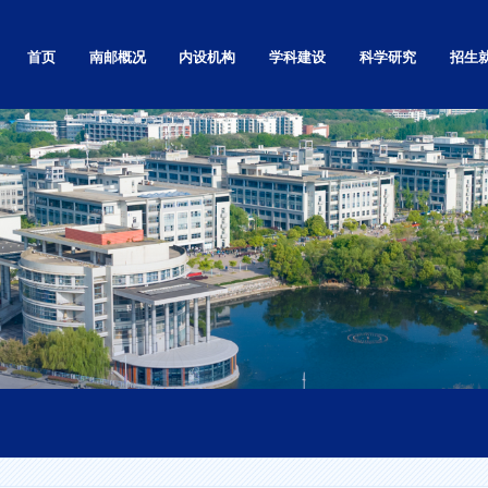
首页
南邮概况
内设机构
学科建设
科学研究
招生
学校简介
党政群部门
自然科学研究
本科
学校章程
教学机构
社会科学研究
研究生
南邮精神
基层党的组织
高等教育研究
留学生
校标校训
科研机构
科技基础条件平台
继续教
南邮校史
直属单位和其他
学术刊物
就业信
南邮校歌
独立学院
现任领导
视频展播
校园实景漫游
校园景色
校区地图