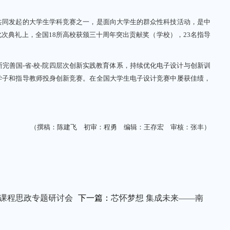
同发起的大学生学科竞赛之一，是面向大学生的群众性科技活动，是中
次典礼上，全国18所高校获颁三十周年突出贡献奖（学校），23名指导
善国-省-校-院四层次创新实践教育体系，持续优化电子设计与创新训
学子和指导教师投身创新竞赛。在全国大学生电子设计竞赛中屡获佳绩，
。
（撰稿：陈建飞 初审：程勇 编辑：王存宏 审核：张丰）
路课程思政专题研讨会
下一篇：
芯怀梦想 集成未来——南