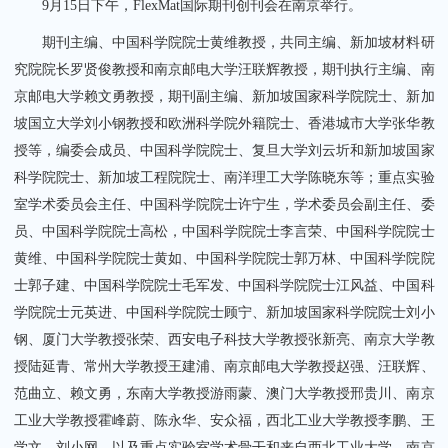
9月15日下午，FlexMat国际期刊创刊会在南京举行。
期刊主编、中国科学院院士黄维教授，共同主编、新加坡材料研
究院院长罗贤俊教授和南京邮电大学汪联辉教授，期刊执行主编、南
京邮电大学赖文勇教授，期刊副主编、新加坡国家科学院院士、新加
坡国立大学刘小钢教授和欧洲科学院外籍院士、香港城市大学张华教
关闭
授等，编委会成员、中国科学院院士、复旦大学刘云圻和新加坡国家
科学院院士、新加坡工程院院士、南洋理工大学陈晓东等；重点实验
室学术委员会主任、中国科学院院士许宁生，学术委员会副主任、委
员、中国科学院院士高松，中国科学院院士李言荣、中国科学院院士
黄维、中国科学院院士黄如、中国科学院院士郭万林、中国科学院院
士郭子建、中国科学院院士毛军发、中国科学院院士江风益、中国科
学院院士元英进、中国科学院院士顾宁、新加坡国家科学院院士刘小
钢、厦门大学教授张荣、西安电子科技大学教授张新亮、南京大学教
授陆延青、常州大学教授王建浦、南京邮电大学教授赵强、汪联辉、
范曲立、
赖文勇，
东南大学教授游雨蒙、澳门大学教授邢贵川、南京
工业大学教授霍峰蔚、陈永华、安众福，西北工业大学教授李鹏、王
学文、刘小网，以及重点实验室学术骨干和来自西北工业大学、南京