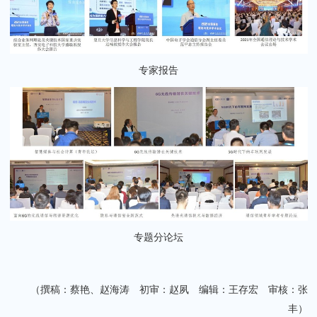
专家报告
专题分论坛
（撰稿：蔡艳、赵海涛
初审：赵夙
编辑：王存宏 审核：张
丰
）