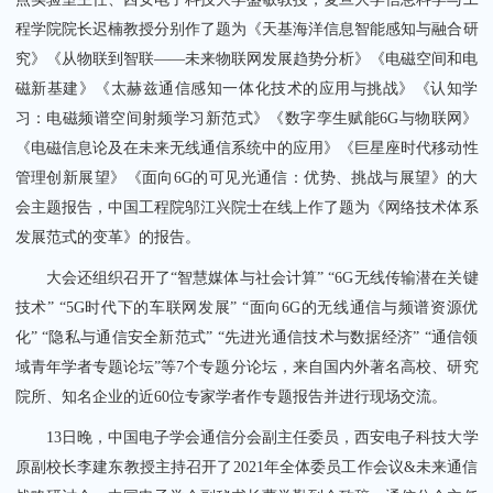
程学院院长迟楠教授分别作了题为《天基海洋信息智能感知与融合研
究》《从物联到智联——未来物联网发展趋势分析》《电磁空间和电
磁新基建》《太赫兹通信感知一体化技术的应用与挑战》《认知学
习：电磁频谱空间射频学习新范式》《数字孪生赋能6G与物联网》
《电磁信息论及在未来无线通信系统中的应用》《巨星座时代移动性
管理创新展望》《面向6G的可见光通信：优势、挑战与展望》的大
会主题报告，中国工程院邬江兴院士在线上作了题为《网络技术体系
发展范式的变革》的报告。
大会还组织召开了“智慧媒体与社会计算” “6G无线传输潜在关键
技术” “5G时代下的车联网发展” “面向6G的无线通信与频谱资源优
化” “隐私与通信安全新范式” “先进光通信技术与数据经济” “通信领
域青年学者专题论坛”等7个专题分论坛，来自国内外著名高校、研究
院所、知名企业的近60位专家学者作专题报告并进行现场交流。
13日晚，中国电子学会通信分会副主任委员，西安电子科技大学
原副校长李建东教授主持召开了2021年全体委员工作会议&未来通信