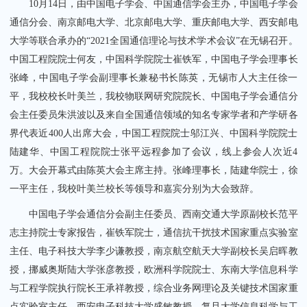
10月14日，由中国电子学会、中国通信学会主办，中国电子学会
通信分会、南京邮电大学、北京邮电大学、重庆邮电大学、西安邮电
大学等联合承办的“2021全国通信理论与技术学术会议”在无锡召开。
中国工程院院士何友，中国科学院院士崔铁军，中国电子学会理事长
张峰，中国电子学会副理事长兼秘书长陈英，无锡市人大主任徐一
平，我校校长叶美兰，我校物联网研究院院长、中国电子学会通信分
关闭
会主任委员朱洪波以及来自全国通信领域的知名专家学者和产学研各
界代表近400人出席大会，中国工程院院士邬江兴、中国科学院院士
陆建华、中国工程院院士张平远程参加了会议，线上参会人次近4
万。大会开幕式由陈英大会主席主持。张峰理事长，陆建华院士，徐
一平主任，我校叶美兰校长等领导和嘉宾分别为大会致辞。
中国电子学会通信分会副主任委员、西南交通大学原副校长范平
志主持院士专家报告，崔铁军院士，通信抗干扰技术国家重点实验室
主任、电子科技大学李少谦教授，南京航空航天大学副校长吴启晖教
授，挪威奥斯陆大学张彦教授，欧洲科学院院士、东南大学信息科学
与工程学院执行院长王承祥教授，综合业务网理论及关键技术国家重
点实验室主任、西安电子科技大学盛敏教授，复旦大学信息科学与工