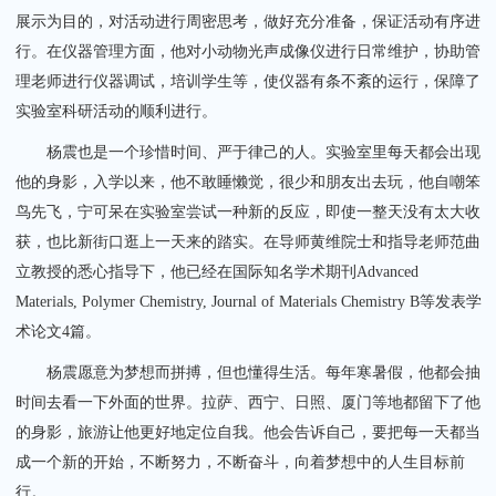
展示为目的，对活动进行周密思考，做好充分准备，保证活动有序进
行。在仪器管理方面，他对小动物光声成像仪进行日常维护，协助管
理老师进行仪器调试，培训学生等，使仪器有条不紊的运行，保障了
实验室科研活动的顺利进行。
杨震也是一个珍惜时间、严于律己的人。实验室里每天都会出现
他的身影，入学以来，他不敢睡懒觉，很少和朋友出去玩，他自嘲笨
鸟先飞，宁可呆在实验室尝试一种新的反应，即使一整天没有太大收
获，也比新街口逛上一天来的踏实。在导师黄维院士和指导老师范曲
立教授的悉心指导下，他已经在国际知名学术期刊Advanced
Materials, Polymer Chemistry, Journal of Materials Chemistry B等发表学
术论文4篇。
杨震愿意为梦想而拼搏，但也懂得生活。每年寒暑假，他都会抽
时间去看一下外面的世界。拉萨、西宁、日照、厦门等地都留下了他
的身影，旅游让他更好地定位自我。他会告诉自己，要把每一天都当
成一个新的开始，不断努力，不断奋斗，向着梦想中的人生目标前
行。