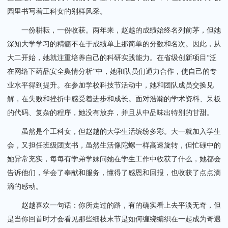
园里书写着工科女的别样风采。
一份耕耘，一份收获。两年来，赵越的成绩始终名列前茅，但她
深知大学学习的精髓不在于成绩单上那简单的分数和名次。因此，从
大二开始，她就注重培养自己的科研实践能力。在省级创新项目“泛
在网络下药品安全舆情分析”中，她和队员们通力合作，使自己的专
业水平得到提升。在参加学校科技节活动中，她和团队成员交换见
解，在失败和挫折中感受着进步和成长。面对浩瀚的学术资料、呆板
的代码、复杂的程序，她没有放弃，并且从中品味出特别的甘甜。
虽然是个工科女，但赵越的大学生活缤纷多彩。大一就加入学生
会，又担任班级团支书，虽然生活像陀螺一样高速旋转，但忙碌中的
她异常充实，每每有学弟学妹问她在学生工作中收获了什么，她都会
告诉他们，学会了奉献和服务，懂得了感恩和回报，也收获了点点滴
滴的感动。
赵越喜欢一句话：你所走过的路，有的确实看上去平淡无奇，但
是当你回首时才会看见那些细枝末节是如何缠绕编织在一起成为奇遇